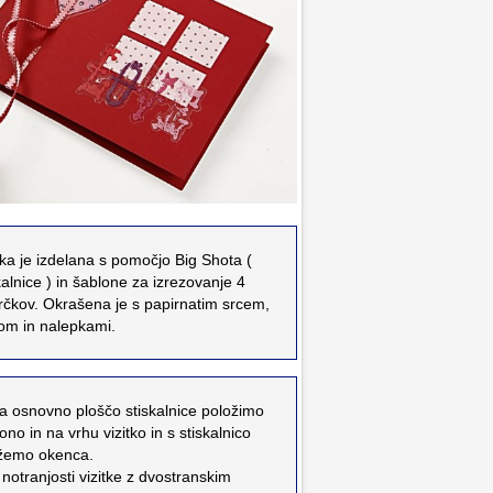
tka je izdelana s pomočjo Big Shota (
kalnice ) in šablone za izrezovanje 4
rčkov. Okrašena je s papirnatim srcem,
om in nalepkami.
a osnovno ploščo stiskalnice položimo
ono in na vrhu vizitko in s stiskalnico
ežemo okenca.
 notranjosti vizitke z dvostranskim