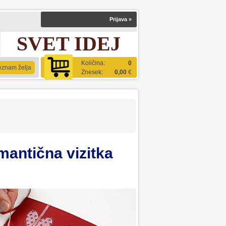
Prijava
»
SVET IDEJ
Količina:
0
eznam želja
Znesek:
0,00
€
antična vizitka