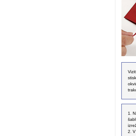
Vizi
stis
okvi
trak
1. N
šabl
izr
2. V