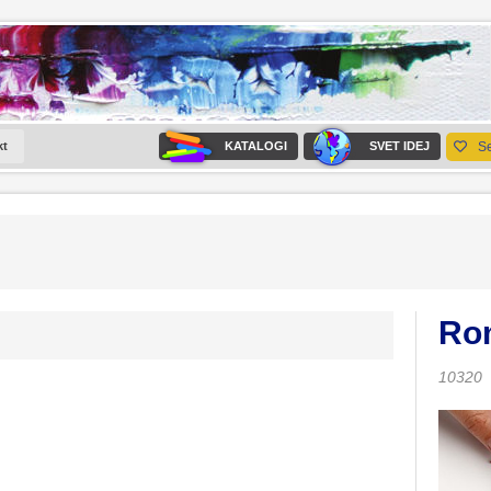
kt
KATALOGI
SVET IDEJ
S
Rom
10320