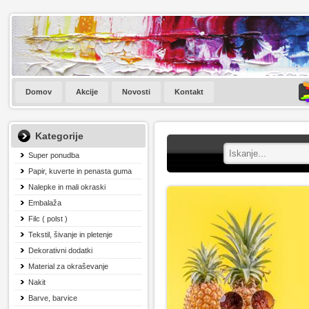
Domov
Akcije
Novosti
Kontakt
Kategorije
Super ponudba
Papir, kuverte in penasta guma
Nalepke in mali okraski
Embalaža
Filc ( polst )
Tekstil, šivanje in pletenje
Dekorativni dodatki
Material za okraševanje
Nakit
Barve, barvice