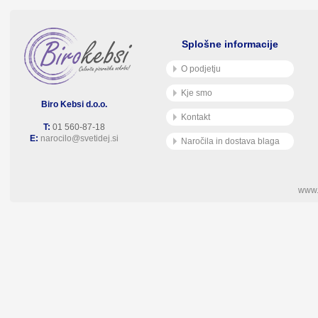
Splošne informacije
O podjetju
Kje smo
Biro Kebsi d.o.o.
Kontakt
T:
01 560-87-18
E:
narocilo@svetidej.si
Naročila in dostava blaga
www.