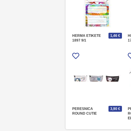
HERMA ETIKETE
1,46 €
H
1897 9/1
1
PERESNICA
3,90 €
P
ROUND CUTIE
R
E