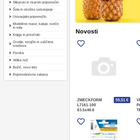
Slikarski in risarski pripomočki
Šola in otroško ustvarjanje
Ustvarjalni pripomočki
Modelirne mase, kalupi, sveče
in mila
Novosti
Knjige in priročniki
Orodje, strojčki in zaščitna
sredstva
Poroka
Velika noč
Božič, novo leto
Rojstnodnevna zabava
ZWECKFORM
55,51 €
V
L7161-100
P
63.5x46.6
T
1