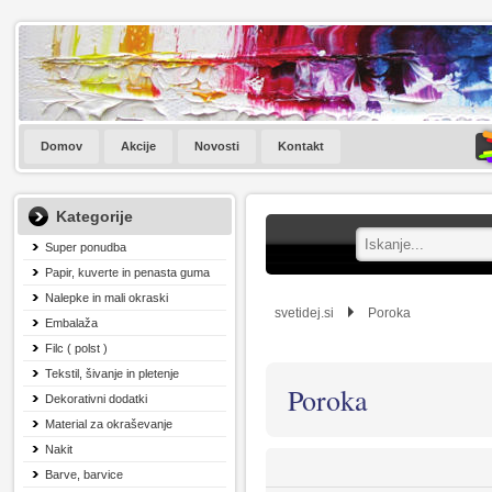
Domov
Akcije
Novosti
Kontakt
Kategorije
Super ponudba
Papir, kuverte in penasta guma
Nalepke in mali okraski
svetidej.si
Poroka
Embalaža
Filc ( polst )
Tekstil, šivanje in pletenje
Poroka
Dekorativni dodatki
Material za okraševanje
Nakit
Barve, barvice