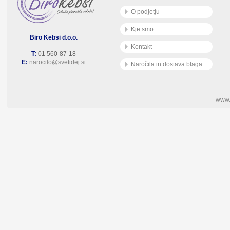
O podjetju
Kje smo
Biro Kebsi d.o.o.
Kontakt
T:
01 560-87-18
E:
narocilo@svetidej.si
Naročila in dostava blaga
www.