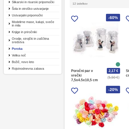
Slikarski in risarski pripomočki
12 izdelkov
Šola in otroško ustvarjanje
Ustvarjalni pripomočki
-60%
Modelirne mase, kalupi, sveče
in mila
Knjige in priročniki
Orodje, strojčki in zaščitna
sredstva
Poroka
Velika noč
Božič, novo leto
Rojstnodnevna zabava
Poročni par v
2,17 €
S
vrečki
c
5,50 €
7,5x4.5x10,5 cm
-20%