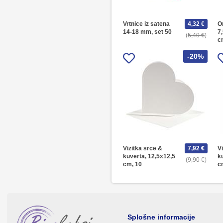
Vrtnice iz satena
4,32 €
O
14-18 mm, set 50
7
5,40 €
c
-20%
Vizitka srce &
7,92 €
V
kuverta, 12,5x12,5
k
9,90 €
cm, 10
c
Splošne informacije