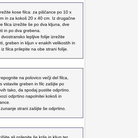
zrežite kose filca: za piščance po 10 x
m in za kokoš 20 x 40 cm. Iz drugačne
e filca izrežite še po dva kljuna, dve
ti in po dva grebena.
z dvostransko lepljive folije izrežite
ti, greben in kljun v enakih velikostih in
 iz filca prilepite na obe strani folije.
repognite na polovico večji del filca,
 vstavite greben in filc zašijte po
vih tako, da spodaj pustite odprtino.
kozi odprtino napolnitei kokoš in
ance.
 zunanje strani zašijte še odprtino.
išijte ali prilepite še krila in kljun ter