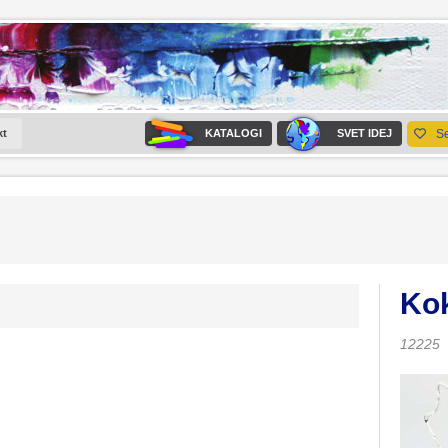
kt
KATALOGI
SVET IDEJ
S
Kok
12225