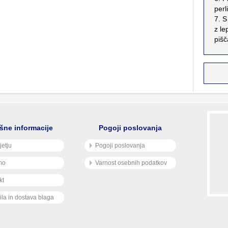
perl
7. S
z le
pišč
šne informacije
Pogoji poslovanja
jetju
Pogoji poslovanja
mo
Varnost osebnih podatkov
kt
ila in dostava blaga