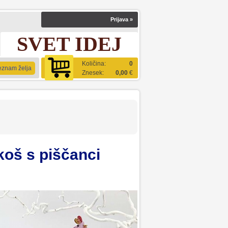
Prijava
»
SVET IDEJ
Količina:
0
eznam želja
Znesek:
0,00
€
oš s piščanci