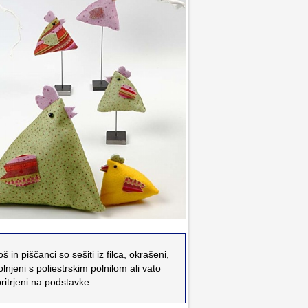
š in piščanci so sešiti iz filca, okrašeni,
lnjeni s poliestrskim polnilom ali vato
pritrjeni na podstavke.