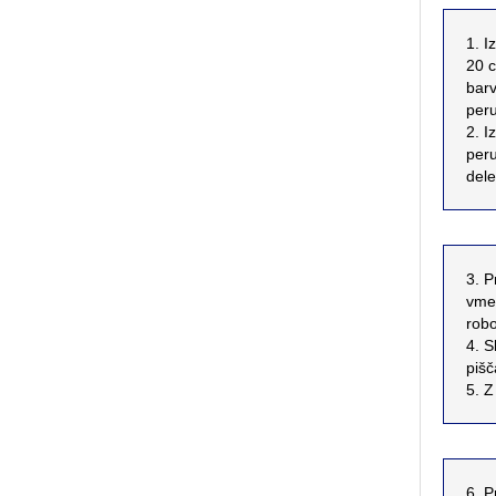
1. I
20 c
barv
peru
2. I
peru
dele
3. P
vmes
robo
4. S
pišč
5. Z
6. Pr