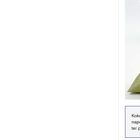
Koko
napo
ter 