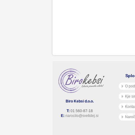
Splo
O pod
Kje s
Biro Kebsi d.o.o.
Konta
T:
01 560-87-18
E:
narocilo@svetidej.si
Naroč