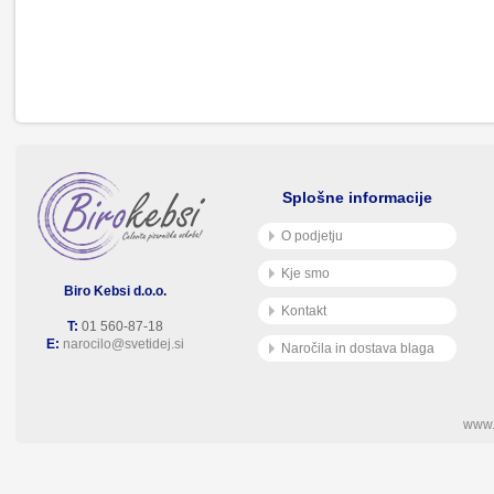
Splošne informacije
O podjetju
Kje smo
Biro Kebsi d.o.o.
Kontakt
T:
01 560-87-18
E:
narocilo@svetidej.si
Naročila in dostava blaga
www.