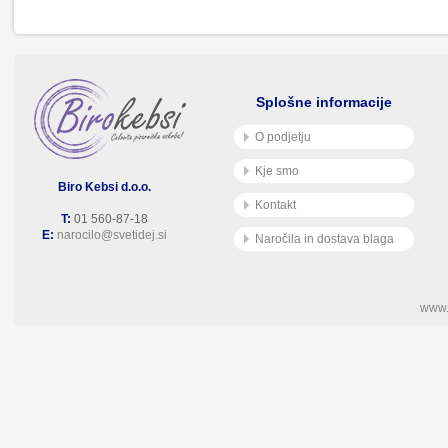
Splošne informacije
O podjetju
Kje smo
Biro Kebsi d.o.o.
Kontakt
T:
01 560-87-18
E:
narocilo@svetidej.si
Naročila in dostava blaga
www.