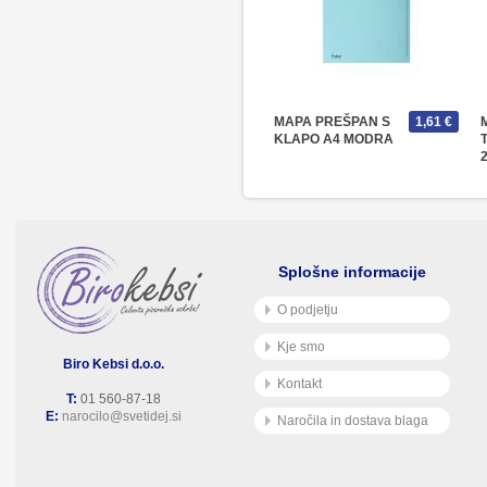
MAPA PREŠPAN S
1,61 €
KLAPO A4 MODRA
Splošne informacije
O podjetju
Kje smo
Biro Kebsi d.o.o.
Kontakt
T:
01 560-87-18
E:
narocilo@svetidej.si
Naročila in dostava blaga