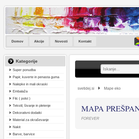
Domov
Akcije
Novosti
Kontakt
Kategorije
Super ponudba
Papir, kuverte in penasta guma
Nalepke in mali okraski
svetidej.si
Mape eko
Embalaža
Filc ( polst )
MAPA PREŠPAN
Tekstil, šivanje in pletenje
Dekorativni dodatki
FOREVER
Material za okraševanje
Nakit
Barve, barvice