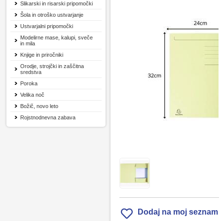
Slikarski in risarski pripomočki
Šola in otroško ustvarjanje
Ustvarjalni pripomočki
Modelirne mase, kalupi, sveče
in mila
Knjige in priročniki
Orodje, strojčki in zaščitna
sredstva
Poroka
Velika noč
Božič, novo leto
Rojstnodnevna zabava
Dodaj na moj seznam