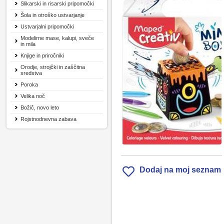
Slikarski in risarski pripomočki
Šola in otroško ustvarjanje
Ustvarjalni pripomočki
Modelirne mase, kalupi, sveče
in mila
Knjige in priročniki
Orodje, strojčki in zaščitna
sredstva
Poroka
Velika noč
Božič, novo leto
Rojstnodnevna zabava
Dodaj na moj seznam