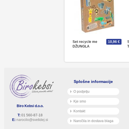
Set recycle me
10,96 €
DŽUNGLA
Splošne informacije
O podjetju
Kje smo
Biro Kebsi d.o.o.
Kontakt
T:
01 560-87-18
E:
narocilo@svetidej.si
Naročila in dostava blaga