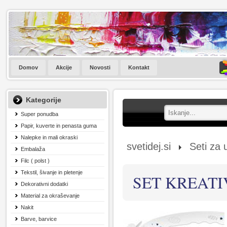
Domov
Akcije
Novosti
Kontakt
Kategorije
Super ponudba
Papir, kuverte in penasta guma
Nalepke in mali okraski
svetidej.si
Seti za 
Embalaža
Filc ( polst )
Tekstil, šivanje in pletenje
SET KREATI
Dekorativni dodatki
Material za okraševanje
Nakit
Barve, barvice