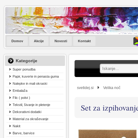
Domov
Akcije
Novosti
Kontakt
Kategorije
Super ponudba
Papir, kuverte in penasta guma
Nalepke in mali okraski
svetidej.si
Velika noč
Embalaža
Filc ( polst )
Set za izpihovanje
Tekstil, šivanje in pletenje
Dekorativni dodatki
Material za okraševanje
Nakit
Barve, barvice