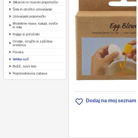
Slikarski in risarski pripomočki
Šola in otroško ustvarjanje
Ustvarjalni pripomočki
Modelirne mase, kalupi, sveče
in mila
Knjige in priročniki
Orodje, strojčki in zaščitna
sredstva
Poroka
Velika noč
Božič, novo leto
Rojstnodnevna zabava
Dodaj na moj seznam