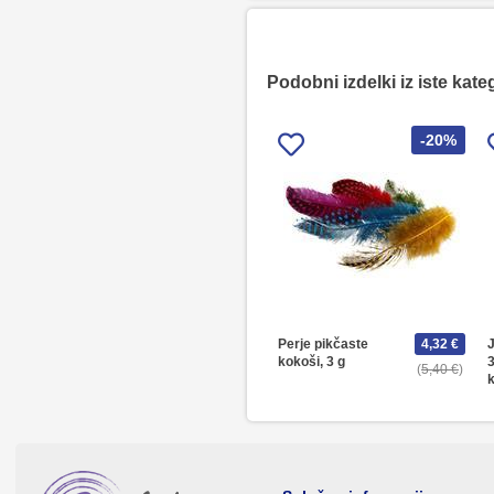
Podobni izdelki iz iste kate
-20%
Perje pikčaste
4,32 €
J
kokoši, 3 g
5,40 €