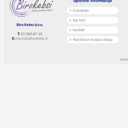
Splošne informacije
O podjetju
Kje smo
Biro Kebsi d.o.o.
Kontakt
T:
01 560-87-18
E:
narocilo@svetidej.si
Naročila in dostava blaga
www.