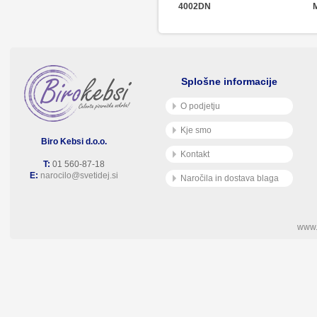
4002DN
Splošne informacije
O podjetju
Kje smo
Biro Kebsi d.o.o.
Kontakt
T:
01 560-87-18
E:
narocilo@svetidej.si
Naročila in dostava blaga
www.