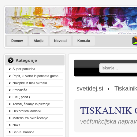
Domov
Akcije
Novosti
Kontakt
Kategorije
Super ponudba
Papir, kuverte in penasta guma
Nalepke in mali okraski
svetidej.si
Tiskalnik
Embalaža
Filc ( polst )
Tekstil, šivanje in pletenje
TISKALNIK 
Dekorativni dodatki
Material za okraševanje
večfunkcijska napra
Nakit
Barve, barvice