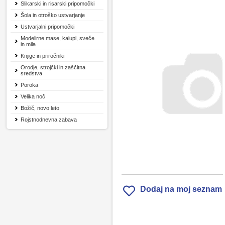
Slikarski in risarski pripomočki
Šola in otroško ustvarjanje
Ustvarjalni pripomočki
Modelirne mase, kalupi, sveče
in mila
Knjige in priročniki
Orodje, strojčki in zaščitna
sredstva
Poroka
Velika noč
Božič, novo leto
Rojstnodnevna zabava
Dodaj na moj seznam