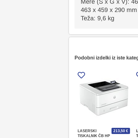
Mere (Š x G x V): 4
463 x 459 x 290 mm (
Teža: 9,6 kg
Podobni izdelki iz iste kate
LASERSKI
213,50 €
TISKALNIK ČB HP