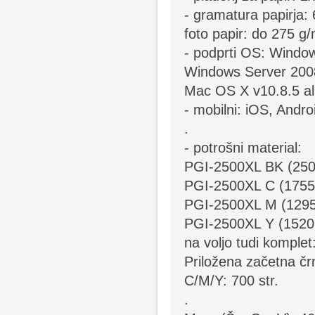
- gramatura papirja:
foto papir: do 275 g
- podprti OS: Windo
Windows Server 200
Mac OS X v10.8.5 ali
- mobilni: iOS, Andr
.
- potrošni material:
PGI-2500XL BK (2500
PGI-2500XL C (1755 
PGI-2500XL M (1295 
PGI-2500XL Y (1520 
na voljo tudi kompl
Priložena začetna črn
C/M/Y: 700 str.
.