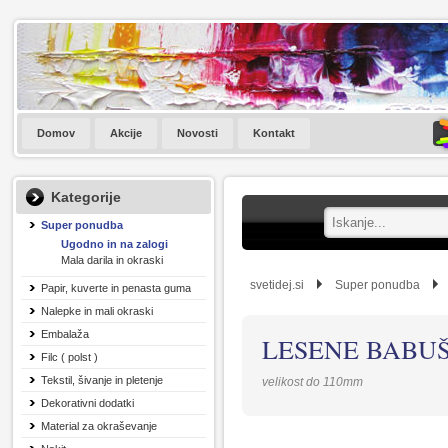
Domov
Akcije
Novosti
Kontakt
Kategorije
Super ponudba
Ugodno in na zalogi
Mala darila in okraski
svetidej.si
Super ponudba
Papir, kuverte in penasta guma
Nalepke in mali okraski
Embalaža
LESENE BABU
Filc ( polst )
Tekstil, šivanje in pletenje
velikost do 110mm
Dekorativni dodatki
Material za okraševanje