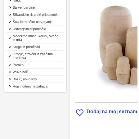
Nakit
Barve, barvice
Slikarski in risarski pripomočki
Šola in otroško ustvarjanje
Ustvarjalni pripomočki
Modelirne mase, kalupi, sveče
in mila
Knjige in priročniki
Orodje, strojčki in zaščitna
sredstva
Poroka
Velika noč
Božič, novo leto
Rojstnodnevna zabava
Dodaj na moj seznam