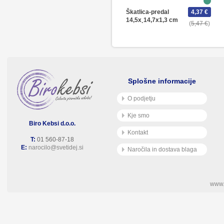
Škatlica-predal
4,37 €
14,5x¸14,7x1,3 cm
5,47 €
Splošne informacije
O podjetju
Kje smo
Biro Kebsi d.o.o.
Kontakt
T:
01 560-87-18
E:
narocilo@svetidej.si
Naročila in dostava blaga
www.