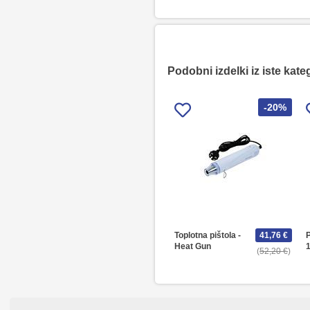
Podobni izdelki iz iste kate
-20%
Toplotna pištola -
41,76 €
P
Heat Gun
52,20 €