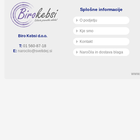
Splošne informacije
O podjetju
Kje smo
Biro Kebsi d.o.o.
Kontakt
T:
01 560-87-18
E:
narocilo@svetidej.si
Naročila in dostava blaga
www.