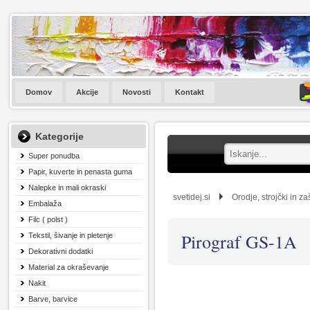
Domov
Akcije
Novosti
Kontakt
Kategorije
Super ponudba
Papir, kuverte in penasta guma
Nalepke in mali okraski
svetidej.si
Orodje, strojčki in z
Embalaža
Filc ( polst )
Pirograf GS-1A
Tekstil, šivanje in pletenje
Dekorativni dodatki
Material za okraševanje
Nakit
Barve, barvice