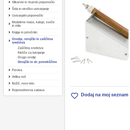
Slikarski in risarski pripomočki
Šola in otroško ustvarjanje
Ustvarjalni pripomočki
Modelirne mase, kalupi, sveče
in mila
Knjige in priročniki
Orodje, strojčki in zaščitna
sredstva
Zaščitna sredstva
Klešče za luknjanje
Drugo orodje
Strojčki in dr. potrebščine
Poroka
Velika noč
Božič, novo leto
Rojstnodnevna zabava
Dodaj na moj seznam