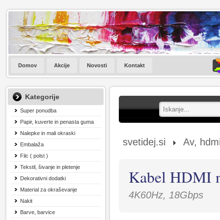
Domov
Akcije
Novosti
Kontakt
Kategorije
Super ponudba
Papir, kuverte in penasta guma
Nalepke in mali okraski
svetidej.si
Av, hdmi
Embalaža
Filc ( polst )
Tekstil, šivanje in pletenje
Kabel HDMI n
Dekorativni dodatki
Material za okraševanje
4K60Hz, 18Gbps
Nakit
Barve, barvice