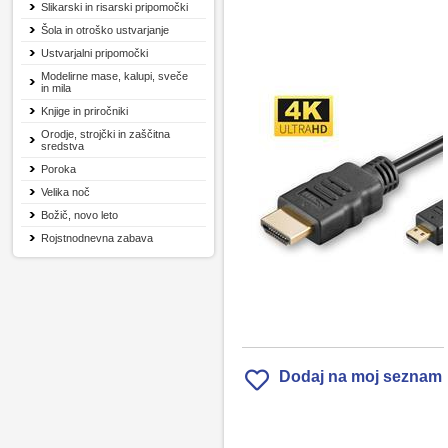
Slikarski in risarski pripomočki
Šola in otroško ustvarjanje
Ustvarjalni pripomočki
Modelirne mase, kalupi, sveče
in mila
Knjige in priročniki
Orodje, strojčki in zaščitna
sredstva
Poroka
Velika noč
Božič, novo leto
Rojstnodnevna zabava
Dodaj na moj seznam