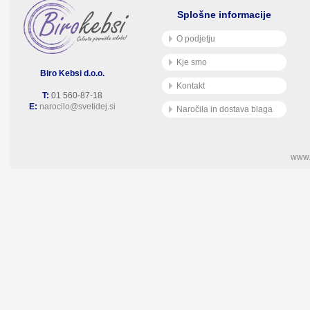
Splošne informacije
O podjetju
Kje smo
Biro Kebsi d.o.o.
Kontakt
T:
01 560-87-18
E:
narocilo@svetidej.si
Naročila in dostava blaga
www.