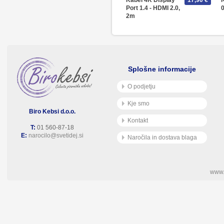
Kabel 4K Display
17,90 €
K
Port 1.4 - HDMI 2.0,
2m
Splošne informacije
O podjetju
Kje smo
Biro Kebsi d.o.o.
Kontakt
T:
01 560-87-18
E:
narocilo@svetidej.si
Naročila in dostava blaga
www.