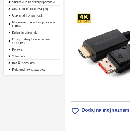
Slikarski in risarski pripomočki
Šola in otroško ustvarjanje
Ustvarjalni pripomočki
Modelirne mase, kalupi, sveče
in mila
Knjige in priročniki
Orodje, strojčki in zaščitna
sredstva
Poroka
Velika noč
Božič, novo leto
Rojstnodnevna zabava
Dodaj na moj seznam