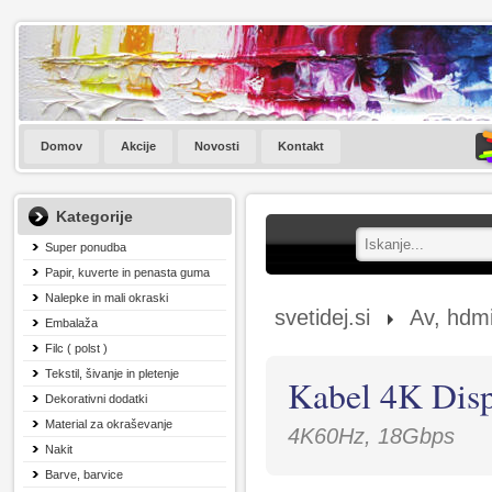
Domov
Akcije
Novosti
Kontakt
Kategorije
Super ponudba
Papir, kuverte in penasta guma
Nalepke in mali okraski
svetidej.si
Av, hdmi
Embalaža
Filc ( polst )
Tekstil, šivanje in pletenje
Kabel 4K Disp
Dekorativni dodatki
Material za okraševanje
4K60Hz, 18Gbps
Nakit
Barve, barvice