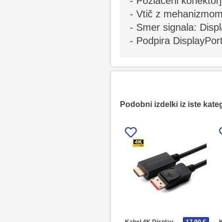
- Pozlačeni konektorj
- Vtič z mehanizmom
- Smer signala: Dis
- Podpira DisplayPort
Podobni izdelki iz iste kate