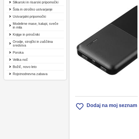
Slikarski in risarski pripomočki
Šola in otroško ustvarjanje
Ustvarjalni pripomočki
Modelirne mase, kalupi, sveče
in mila
Knjige in priročniki
Orodje, strojčki in zaščitna
sredstva
Poroka
Velika noč
Božič, novo leto
Rojstnodnevna zabava
Dodaj na moj seznam