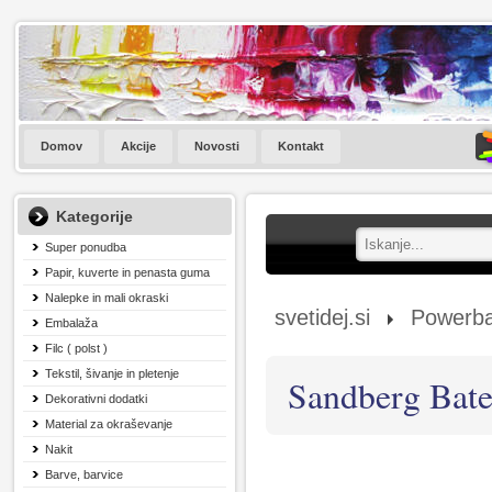
Domov
Akcije
Novosti
Kontakt
Kategorije
Super ponudba
Papir, kuverte in penasta guma
Nalepke in mali okraski
svetidej.si
Powerb
Embalaža
Filc ( polst )
Tekstil, šivanje in pletenje
Sandberg Bate
Dekorativni dodatki
Material za okraševanje
Nakit
Barve, barvice