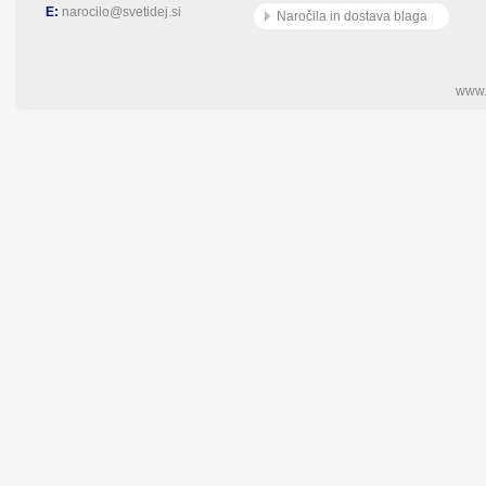
E:
narocilo@svetidej.si
Naročila in dostava blaga
www.