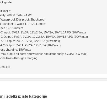
ick guide
fikacije:
city: 20000 mAh / 74 Wh
 Waterproof, Dustproof, Shockproof
Flashlight: 1 Watt / 110-120 Lumen
ance 12-15 meters
C Input: 5V/3A, 9V/3A, 12V/2.5A, 15V/2A, 20V/1.5A PD (30W max)
C Output: 5V/3A, 9V/3A, 12V/2.5A, 15V/2A, 20V/1.5A PD (30W max)
A 1 Output: 5V/3A, 9V2A, 12V/1.5A (18W max)
A 2 Output: 5V/3A, 9V/2A, 12V/1.5A (18W max)
less charging: 15W max
l max output all ports and wireless simultaneously: 5V/3A (15W max)
orts Pass-Through Charging
92sl.pdf
i izdelki iz iste kategorije