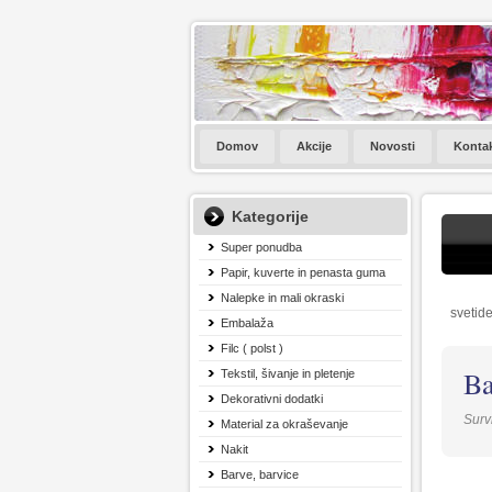
Domov
Akcije
Novosti
Konta
Kategorije
Super ponudba
Papir, kuverte in penasta guma
Nalepke in mali okraski
svetide
Embalaža
Filc ( polst )
Ba
Tekstil, šivanje in pletenje
Dekorativni dodatki
Surv
Material za okraševanje
Nakit
Barve, barvice