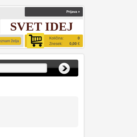
Prijava
»
SVET IDEJ
Količina:
0
eznam želja
Znesek:
0,00
€