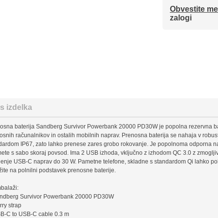
Obvestite me
zalogi
s izdelka
osna baterija Sandberg Survivor Powerbank 20000 PD30W je popolna rezervna bate
osnih računalnikov in ostalih mobilnih naprav. Prenosna baterija se nahaja v robu
dardom IP67, zato lahko prenese zares grobo rokovanje. Je popolnoma odporna na 
ete s sabo skoraj povsod. Ima 2 USB izhoda, vključno z izhodom QC 3.0 z zmogljiv
jenje USB-C naprav do 30 W. Pametne telefone, skladne s standardom Qi lahko pol
žite na polnilni podstavek prenosne baterije.
balaži:
ndberg Survivor Powerbank 20000 PD30W
rry strap
B-C to USB-C cable 0.3 m