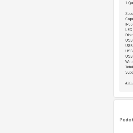
1 Qu
Speci
Capa
IP66
LED 
Dist
USB-
USB-
USB-
USB-
Wire
Tota
Supp
420-
Podobn