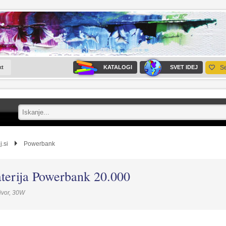
kt
KATALOGI
SVET IDEJ
S
j.si
Powerbank
terija Powerbank 20.000
ivor, 30W