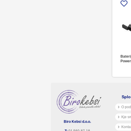
Bateri
Power
Splo
O pod
Kje s
Biro Kebsi d.o.o.
Konta