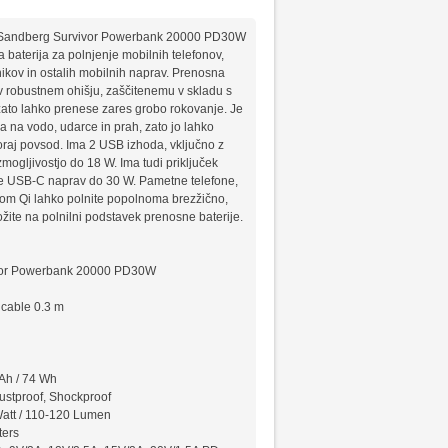
a Sandberg Survivor Powerbank 20000 PD30W
 baterija za polnjenje mobilnih telefonov,
ikov in ostalih mobilnih naprav. Prenosna
 v robustnem ohišju, zaščitenemu v skladu s
ato lahko prenese zares grobo rokovanje. Je
na vodo, udarce in prah, zato jo lahko
raj povsod. Ima 2 USB izhoda, vključno z
ogljivostjo do 18 W. Ima tudi priključek
e USB-C naprav do 30 W. Pametne telefone,
om Qi lahko polnite popolnoma brezžično,
ožite na polnilni podstavek prenosne baterije.
vor Powerbank 20000 PD30W
cable 0.3 m
Ah / 74 Wh
ustproof, Shockproof
Watt / 110-120 Lumen
ters