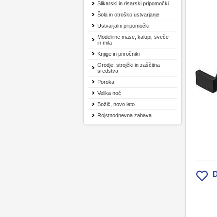
Slikarski in risarski pripomočki
Šola in otroško ustvarjanje
Ustvarjalni pripomočki
Modelirne mase, kalupi, sveče
in mila
Knjige in priročniki
Orodje, strojčki in zaščitna
sredstva
Poroka
Velika noč
Božič, novo leto
Rojstnodnevna zabava
D