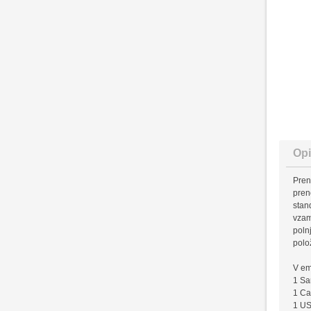
Opi
Pren
pren
stan
vzam
poln
polo
V em
1 Sa
1 Ca
1 US