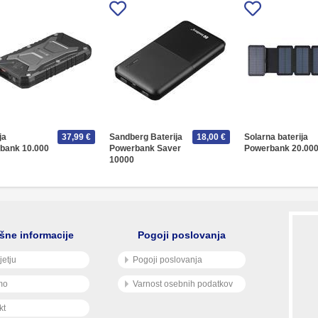
ja
37,99 €
Sandberg Baterija
18,00 €
Solarna baterija
bank 10.000
Powerbank Saver
Powerbank 20.00
10000
šne informacije
Pogoji poslovanja
jetju
Pogoji poslovanja
mo
Varnost osebnih podatkov
kt