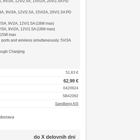
, 9V/3A, 12V/2.5A, 15V/2A, 20V/1.5A PD
3A, 9V/3A, 12V/2.5A, 15V/2A, 20V/1.5A PD
V/3A, 9V2A, 12V/1.5A (18W max)
V/3A, 9V/2A, 12V/1.5A (18W max)
: 15W max
l ports and wireless simultaneously: 5V/3A
ough Charging
51,63 €
62,99 €
0420924
SB42092
Sandberg A/S
 dostava
do X delovnih dni