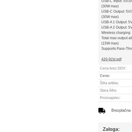
USB-C Input: 5V/3A
(30W max)
USB-C Output: 5V/
(30W max)
USB-A 1 Output: 5
USB-A 2 Output: 5
Wireless charging
Total max output al
(15W max)
Supports Pass-Thr
420-92sl.pdf
Cena brez DDV:
Cena:
Šifra artikla:
Stara šifra:
Proizvajalec:
Brezplačna
Zaloga: