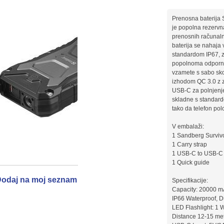
Prenosna baterij
je popolna rezervna
prenosnih računaln
baterija se nahaja
standardom IP67, z
popolnoma odporna 
vzamete s sabo sko
izhodom QC 3.0 z zm
USB-C za polnjenj
skladne s standard
tako da telefon pol
V embalaži:
1 Sandberg Survi
1 Carry strap
1 USB-C to USB-C 
1 Quick guide
odaj na moj seznam
Specifikacije:
Capacity: 20000 m
IP66 Waterproof, D
LED Flashlight: 1 
Distance 12-15 me