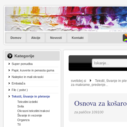
Domov
Akcije
Novosti
Kontakt
Kategorije
Super ponudba
Papir, kuverte in penasta guma
Nalepke in mali okraski
svetidej.si
Tekstil, šivanje in pl
Embalaža
za makrame, predenje...
Filc ( polst )
Tekstil, šivanje in pletenje
Osnova za košar
Tekstilni izdelki
Svila
Okrasni tekstilni trakovi
za paličice 109100
Šivanje in vezenje
Organza
Til