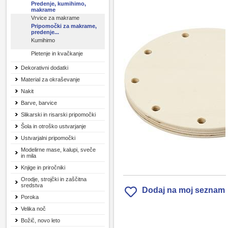
Predenje, kumihimo,
makrame
Vrvice za makrame
Pripomočki za makrame,
predenje...
Kumihimo
Pletenje in kvačkanje
Dekorativni dodatki
Material za okraševanje
Nakit
Barve, barvice
Slikarski in risarski pripomočki
Šola in otroško ustvarjanje
Ustvarjalni pripomočki
Modelirne mase, kalupi, sveče
in mila
Knjige in priročniki
Orodje, strojčki in zaščitna
sredstva
Dodaj na moj seznam
Poroka
Velika noč
Božič, novo leto