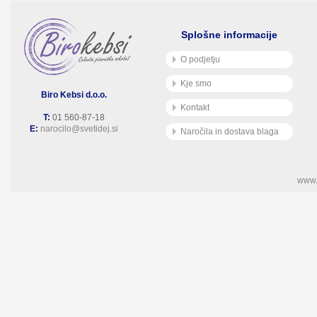
Splošne informacije
O podjetju
Kje smo
Biro Kebsi d.o.o.
Kontakt
T:
01 560-87-18
E:
narocilo@svetidej.si
Naročila in dostava blaga
www.