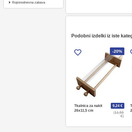
Rojstnodnevna zabava
Podobni izdelki iz iste kate
-20%
Tkalnica za nakit
9,24 €
T
26x11,5 cm
11,55
€