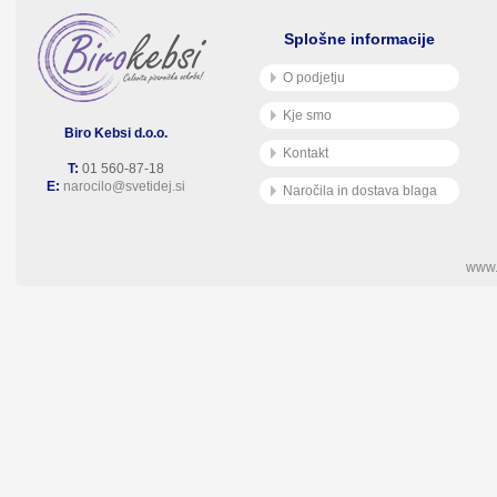
Splošne informacije
O podjetju
Kje smo
Biro Kebsi d.o.o.
Kontakt
T:
01 560-87-18
E:
narocilo@svetidej.si
Naročila in dostava blaga
www.