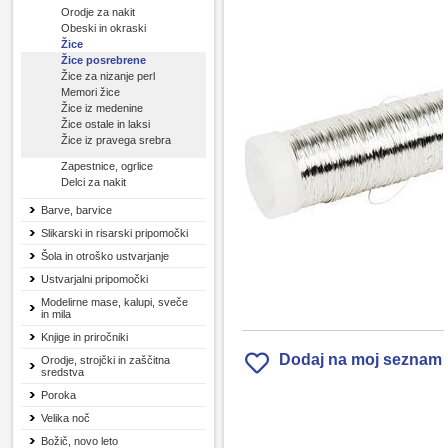
Orodje za nakit
Obeski in okraski
Žice
Žice posrebrene
Žice za nizanje perl
Memori žice
Žice iz medenine
Žice ostale in laksi
Žice iz pravega srebra
Zapestnice, ogrlice
Delci za nakit
Barve, barvice
Slikarski in risarski pripomočki
Šola in otroško ustvarjanje
Ustvarjalni pripomočki
Modelirne mase, kalupi, sveče
in mila
Knjige in priročniki
Dodaj na moj seznam
Orodje, strojčki in zaščitna
sredstva
Poroka
Velika noč
Božič, novo leto