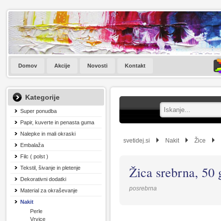
Domov
Akcije
Novosti
Kontakt
Kategorije
Super ponudba
Papir, kuverte in penasta guma
Nalepke in mali okraski
svetidej.si
Nakit
Žice
Embalaža
Filc ( polst )
Žica srebrna, 50
Tekstil, šivanje in pletenje
Dekorativni dodatki
posrebrna
Material za okraševanje
Nakit
Perle
Vrvice