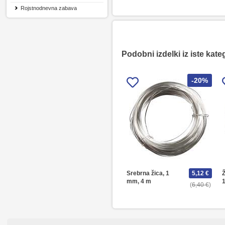
Rojstnodnevna zabava
Podobni izdelki iz iste kate
-20%
Srebrna žica, 1
5,12 €
Ž
mm, 4 m
6,40 €