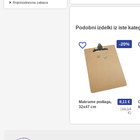
Rojstnodnevna zabava
Podobni izdelki iz iste kate
-20%
Makrame podlaga,
8,11 €
32x47 cm
10,14
€