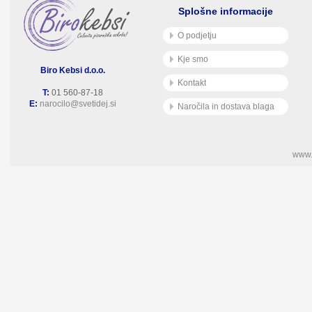
Splošne informacije
O podjetju
Kje smo
Biro Kebsi d.o.o.
Kontakt
T:
01 560-87-18
E:
narocilo@svetidej.si
Naročila in dostava blaga
www.