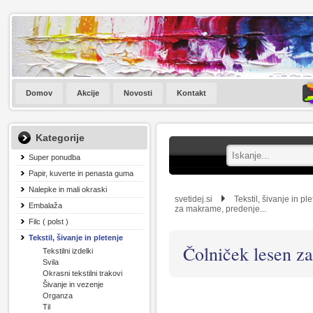
Domov
Akcije
Novosti
Kontakt
Kategorije
Super ponudba
Papir, kuverte in penasta guma
Nalepke in mali okraski
svetidej.si
Tekstil, šivanje in pl
Embalaža
za makrame, predenje...
Filc ( polst )
Tekstil, šivanje in pletenje
Čolniček lesen za
Tekstilni izdelki
Svila
Okrasni tekstilni trakovi
Šivanje in vezenje
Organza
Til