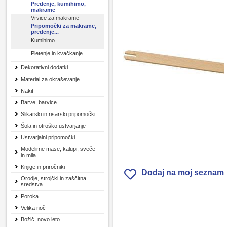
Predenje, kumihimo,
makrame
Vrvice za makrame
Pripomočki za makrame,
predenje...
Kumihimo
Pletenje in kvačkanje
Dekorativni dodatki
Material za okraševanje
Nakit
Barve, barvice
Slikarski in risarski pripomočki
Šola in otroško ustvarjanje
Ustvarjalni pripomočki
Modelirne mase, kalupi, sveče
in mila
Knjige in priročniki
Dodaj na moj seznam
Orodje, strojčki in zaščitna
sredstva
Poroka
Velika noč
Božič, novo leto