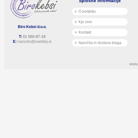
Splošne informacije
O podjetju
Kje smo
Biro Kebsi d.o.o.
Kontakt
T:
01 560-87-18
E:
narocilo@svetidej.si
Naročila in dostava blaga
www.