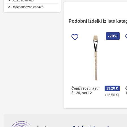
Božič, novo leto
Rojstnodnevna zabava
Podobni izdelki iz iste kate
-20%
Čopiči ščetinasti
13,20 €
Č
št. 20, set 12
1
16,50 €