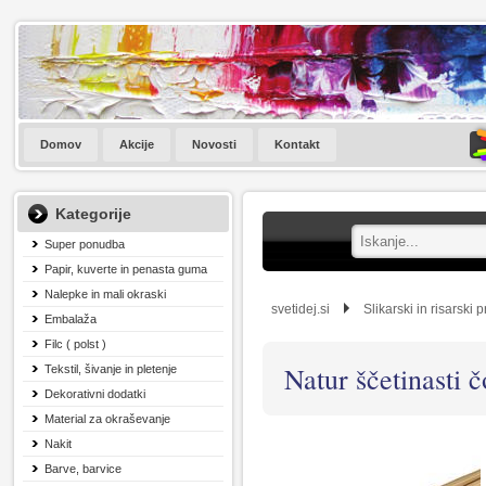
Domov
Akcije
Novosti
Kontakt
Kategorije
Super ponudba
Papir, kuverte in penasta guma
Nalepke in mali okraski
svetidej.si
Slikarski in risarski 
Embalaža
Filc ( polst )
Natur ščetinasti č
Tekstil, šivanje in pletenje
Dekorativni dodatki
Material za okraševanje
Nakit
Barve, barvice