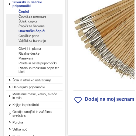
Slikarski in risarski
pripomočki
Čopiči
Čopiči za premaze
Šolski čopiči
Čopiči za šablone
Umetniški čopiči
Čopiči iz pene
Valjčki za barvanje
Okvirji in platna
Risalne deske
Manekeni
Palete in ostali pripomočki
Risalni in recikliran papir ter
bloki
Šola in otroško ustvarjanje
Ustvarjalni pripomočki
Modelirne mase, kalupi, sveče
in mila
Dodaj na moj seznam
Knjige in priročniki
Orodje, strojčki in zaščitna
sredstva
Poroka
Velika noč