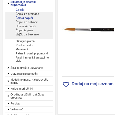
Slikarski in risarski
pripomočki
Čopiči
Čopiči za premaze
Šolski čopiči
Čopiči za šablone
Umetniški čopiči
Čopiči iz pene
Valjčki za barvanje
Okvirji in platna
Risalne deske
Manekeni
Palete in ostali pripomočki
Risalni in recikliran papir ter
bloki
Šola in otroško ustvarjanje
Ustvarjalni pripomočki
Modelirne mase, kalupi, sveče
in mila
Dodaj na moj seznam
Knjige in priročniki
Orodje, strojčki in zaščitna
sredstva
Poroka
Velika noč