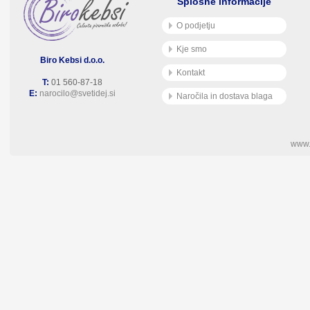
Splošne informacije
O podjetju
Kje smo
Biro Kebsi d.o.o.
Kontakt
T:
01 560-87-18
E:
narocilo@svetidej.si
Naročila in dostava blaga
www.