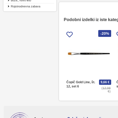
Božič, novo leto
Rojstnodnevna zabava
Podobni izdelki iz iste kate
-20%
Čopič Gold Line, št.
9,66 €
Č
12, set 6
s
12,08
€