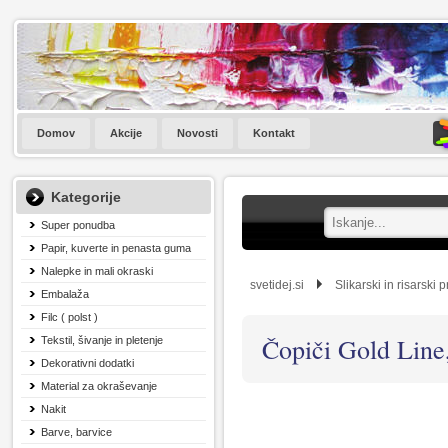
Domov
Akcije
Novosti
Kontakt
Kategorije
Super ponudba
Papir, kuverte in penasta guma
Nalepke in mali okraski
svetidej.si
Slikarski in risarski 
Embalaža
Filc ( polst )
Čopiči Gold Line, 
Tekstil, šivanje in pletenje
Dekorativni dodatki
Material za okraševanje
Nakit
Barve, barvice