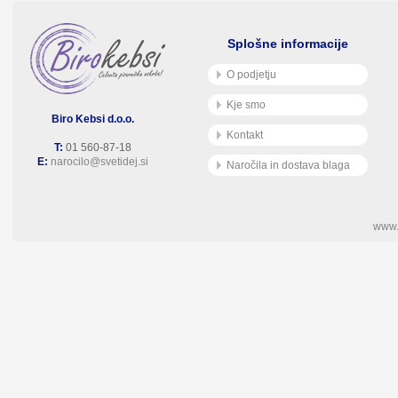
Splošne informacije
O podjetju
Kje smo
Biro Kebsi d.o.o.
Kontakt
T:
01 560-87-18
E:
narocilo@svetidej.si
Naročila in dostava blaga
www.