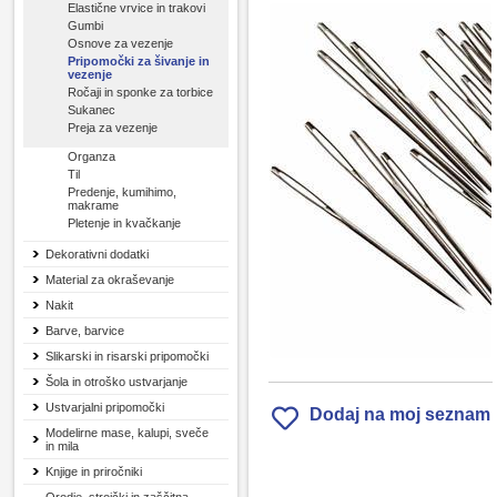
Elastične vrvice in trakovi
Gumbi
Osnove za vezenje
Pripomočki za šivanje in
vezenje
Ročaji in sponke za torbice
Sukanec
Preja za vezenje
Organza
Til
Predenje, kumihimo,
makrame
Pletenje in kvačkanje
Dekorativni dodatki
Material za okraševanje
Nakit
Barve, barvice
Slikarski in risarski pripomočki
Šola in otroško ustvarjanje
Ustvarjalni pripomočki
Dodaj na moj seznam
Modelirne mase, kalupi, sveče
in mila
Knjige in priročniki