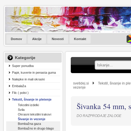
Domov
Akcije
Novosti
Kontakt
Kategorije
Super ponudba
Papir, kuverte in penasta guma
Nalepke in mali okraski
svetidej.si
Tekstil, šivanje in pl
Embalaža
vezenje
Filc ( polst )
Tekstil, šivanje in pletenje
Šivanka 54 mm, s
Tekstilni izdelki
Svila
Okrasni tekstilni trakovi
DO RAZPRODAJE ZALOGE
Šivanje in vezenje
Bombažna gaza
Bombažno in drugo blago