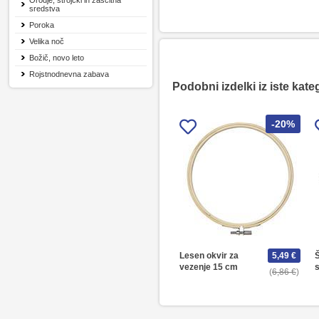
Orodje, strojčki in zaščitna
sredstva
Poroka
Velika noč
Božič, novo leto
Rojstnodnevna zabava
Podobni izdelki iz iste kate
-20%
Lesen okvir za
5,49 €
vezenje 15 cm
s
6,86 €