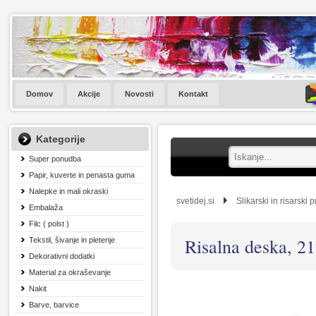
Domov
Akcije
Novosti
Kontakt
Kategorije
Super ponudba
Papir, kuverte in penasta guma
Nalepke in mali okraski
svetidej.si
Slikarski in risarski 
Embalaža
Filc ( polst )
Risalna deska, 2
Tekstil, šivanje in pletenje
Dekorativni dodatki
Material za okraševanje
Nakit
Barve, barvice