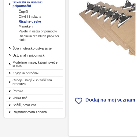
Slikarski in risarski
pripomočki
Čopiči
Okvirji in platna
Risalne deske
Manekeni
Palete in ostali pripomočki
Risalni in recikliran papir ter
bloki
Šola in otroško ustvarjanje
Ustvarjalni pripomočki
Modelirne mase, kalupi, sveče
in mila
Knjige in priročniki
Orodje, strojčki in zaščitna
sredstva
Poroka
Velika noč
Dodaj na moj seznam
Božič, novo leto
Rojstnodnevna zabava