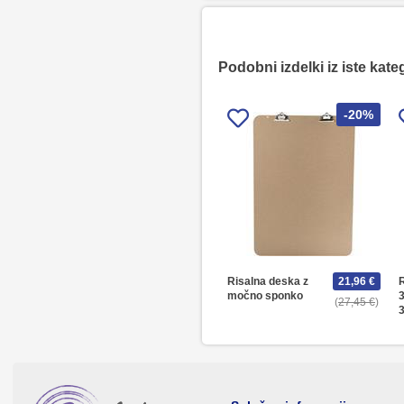
Podobni izdelki iz iste kate
-20%
Risalna deska z
21,96 €
R
močno sponko
27,45 €