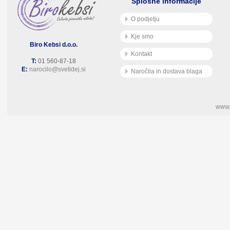
Splošne informacije
O podjetju
Kje smo
Biro Kebsi d.o.o.
Kontakt
T:
01 560-87-18
E:
narocilo@svetidej.si
Naročila in dostava blaga
www.