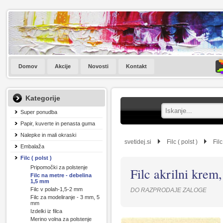
Domov
Akcije
Novosti
Kontakt
Kategorije
Super ponudba
Papir, kuverte in penasta guma
Nalepke in mali okraski
svetidej.si
Filc ( polst )
Fil
Embalaža
Filc ( polst )
Pripomočki za polstenje
Filc akrilni kre
Filc na metre - debelina
1,5 mm
Filc v polah-1,5-2 mm
DO RAZPRODAJE ZALOGE
Filc za modeliranje - 3 mm, 5
mm
Izdelki iz filca
Merino volna za polstenje