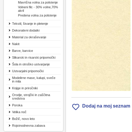
Mavrična volna za polstenje
Volneni filc - 30% volne,70%
akril
Predena volna za polstenje
Tekstil, šivanje in pletenje
Dekorativni dodatki
Material za okraševanje
Nakit
Barve, barvice
Slikarski in risarski pripomočki
Šola in otroško ustvarjanje
Ustvarjalni pripomočki
Modelirne mase, kalupi, sveče
in mila
Knjige in priročniki
Orodje, strojčki in zaščitna
sredstva
Poroka
Dodaj na moj seznam
Velika noč
Božič, novo leto
Rojstnodnevna zabava