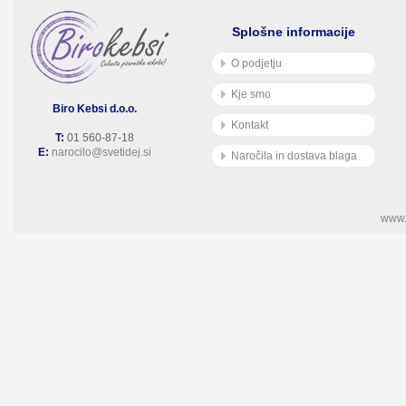
Splošne informacije
O podjetju
Kje smo
Biro Kebsi d.o.o.
Kontakt
T:
01 560-87-18
E:
narocilo@svetidej.si
Naročila in dostava blaga
www.