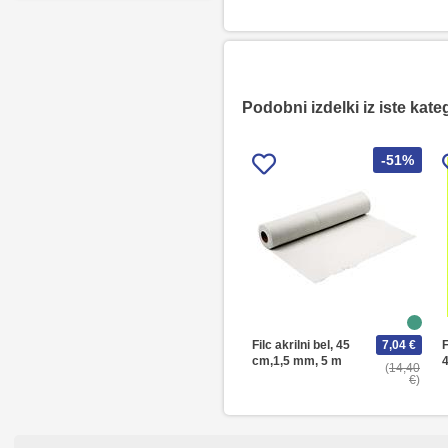
Podobni izdelki iz iste kate
-51%
Filc akrilni bel, 45
7,04 €
F
cm,1,5 mm, 5 m
14,40
€