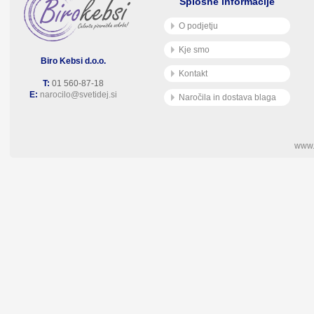
Splošne informacije
O podjetju
Kje smo
Biro Kebsi d.o.o.
Kontakt
T:
01 560-87-18
E:
narocilo@svetidej.si
Naročila in dostava blaga
www.