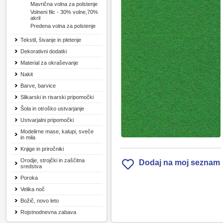
Mavrična volna za polstenje
Volneni filc - 30% volne,70%
akril
Predena volna za polstenje
Tekstil, šivanje in pletenje
Dekorativni dodatki
Material za okraševanje
Nakit
Barve, barvice
Slikarski in risarski pripomočki
Šola in otroško ustvarjanje
Ustvarjalni pripomočki
Modelirne mase, kalupi, sveče
in mila
Knjige in priročniki
Orodje, strojčki in zaščitna
Dodaj na moj seznam
sredstva
Poroka
Velika noč
Božič, novo leto
Rojstnodnevna zabava