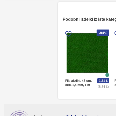
Podobni izdelki iz iste kate
-84%
Filc akrilni, 45 cm,
1,31 €
F
deb. 1,5 mm, 1 m
8,34 €