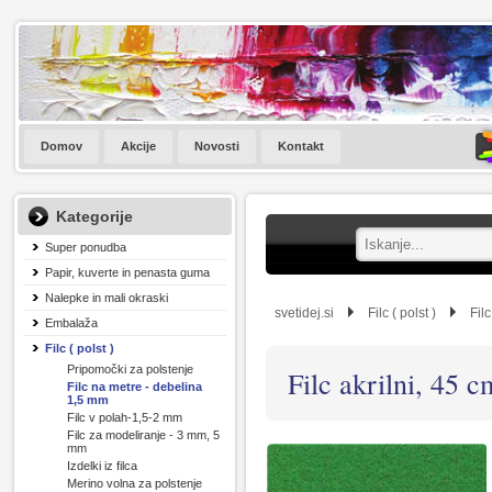
Domov
Akcije
Novosti
Kontakt
Kategorije
Super ponudba
Papir, kuverte in penasta guma
Nalepke in mali okraski
svetidej.si
Filc ( polst )
Fil
Embalaža
Filc ( polst )
Pripomočki za polstenje
Filc akrilni, 45 
Filc na metre - debelina
1,5 mm
Filc v polah-1,5-2 mm
Filc za modeliranje - 3 mm, 5
mm
Izdelki iz filca
Merino volna za polstenje