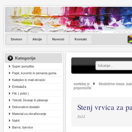
Domov
Akcije
Novosti
Kontakt
Kategorije
Super ponudba
Papir, kuverte in penasta guma
Nalepke in mali okraski
svetidej.si
Modelirne mase, kalu
Embalaža
pripomočki
Filc ( polst )
Tekstil, šivanje in pletenje
Stenj vrvica za p
Dekorativni dodatki
Material za okraševanje
3x12
Nakit
Barve, barvice