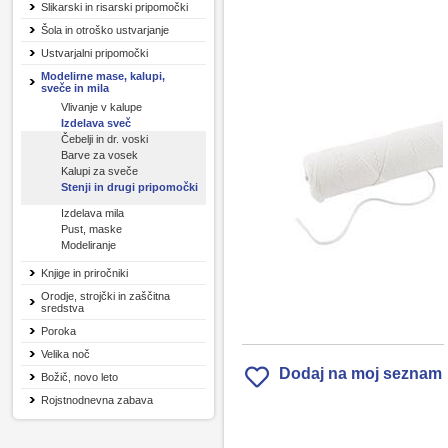
Slikarski in risarski pripomočki
Šola in otroško ustvarjanje
Ustvarjalni pripomočki
Modelirne mase, kalupi,
sveče in mila
Vlivanje v kalupe
Izdelava sveč
Čebelji in dr. voski
Barve za vosek
Kalupi za sveče
Stenji in drugi pripomočki
Izdelava mila
Pust, maske
Modeliranje
Knjige in priročniki
Orodje, strojčki in zaščitna
sredstva
Poroka
Velika noč
Dodaj na moj seznam
Božič, novo leto
Rojstnodnevna zabava