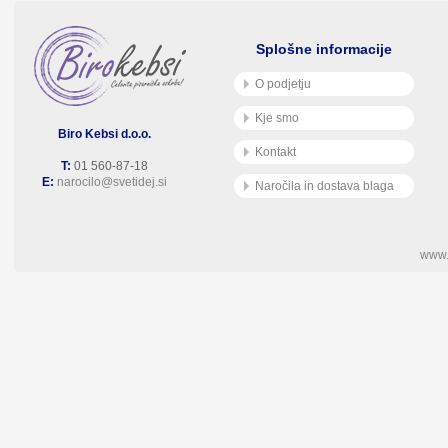
Splošne informacije
O podjetju
Kje smo
Biro Kebsi d.o.o.
Kontakt
T:
01 560-87-18
E:
narocilo@svetidej.si
Naročila in dostava blaga
www.