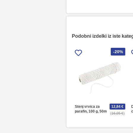
Podobni izdelki iz iste kate
-20%
Stenj vrvica za
12,84 €
D
parafin, 100 g, 50m
c
16,05 €