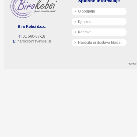
Splošne informacije
O podjetju
Kje smo
Biro Kebsi d.o.o.
Kontakt
T:
01 560-87-18
E:
narocilo@svetidej.si
Naročila in dostava blaga
www.