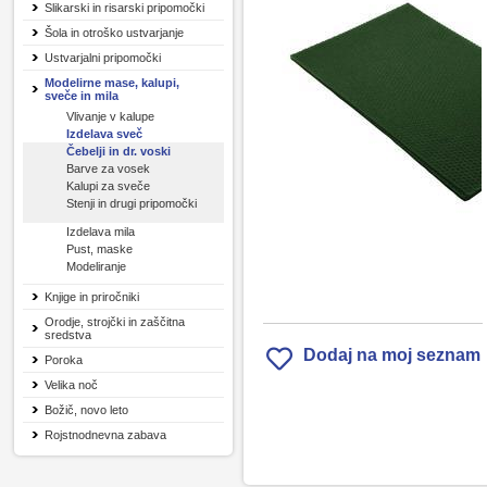
Slikarski in risarski pripomočki
Šola in otroško ustvarjanje
Ustvarjalni pripomočki
Modelirne mase, kalupi,
sveče in mila
Vlivanje v kalupe
Izdelava sveč
Čebelji in dr. voski
Barve za vosek
Kalupi za sveče
Stenji in drugi pripomočki
Izdelava mila
Pust, maske
Modeliranje
Knjige in priročniki
Orodje, strojčki in zaščitna
sredstva
Dodaj na moj seznam
Poroka
Velika noč
Božič, novo leto
Rojstnodnevna zabava