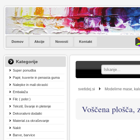
Domov
Akcije
Novosti
Kontakt
Kategorije
Super ponudba
Papir, kuverte in penasta guma
Nalepke in mali okraski
svetidej.si
Modelirne mase, kalu
Embalaža
Filc ( polst )
Voščena plošča, 
Tekstil, šivanje in pletenje
Dekorativni dodatki
Material za okraševanje
Nakit
Barve, barvice