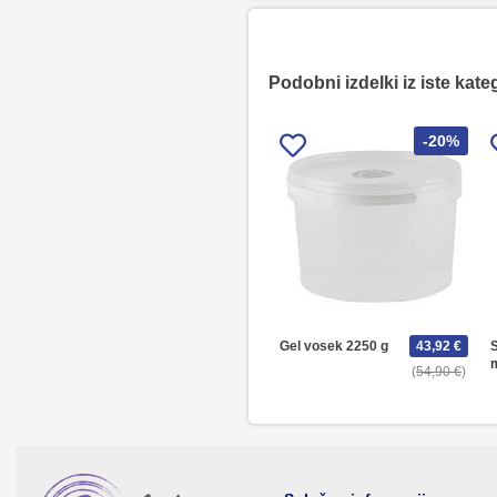
Podobni izdelki iz iste kate
-20%
Gel vosek 2250 g
43,92 €
S
54,90 €