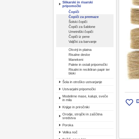
Slikarski in risarski
pripomočki
Čopiči
Čopiči za premaze
Šolski čopiči
Čopiči za šablone
Umetniški čopiči
Čopiči iz pene
Valjčki za barvanje
Okvirji in platna
Risalne deske
Manekeni
Palete in ostali pripomočki
Risalni in recikliran papir ter
bloki
Šola in otroško ustvarjanje
Ustvarjalni pripomočki
Modelirne mase, kalupi, sveče
in mila
D
Knjige in priročniki
Orodje, strojčki in zaščitna
sredstva
Poroka
Velika noč