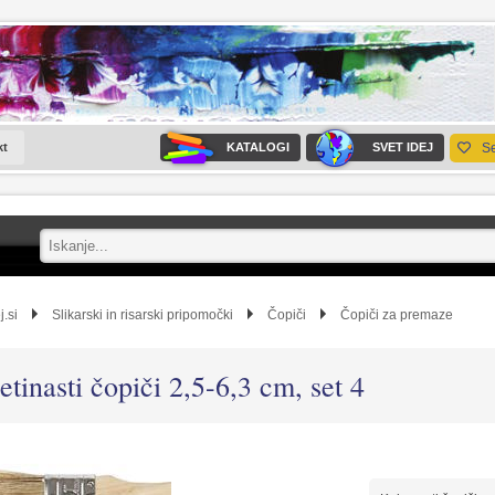
kt
KATALOGI
SVET IDEJ
S
j.si
Slikarski in risarski pripomočki
Čopiči
Čopiči za premaze
etinasti čopiči 2,5-6,3 cm, set 4