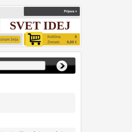
Prijava
»
SVET IDEJ
Količina:
0
eznam želja
Znesek:
0,00
€