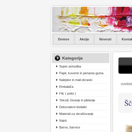
Domov
Akcije
Novosti
Konta
Kategorije
Super ponudba
Papir, kuverte in penasta guma
Nalepke in mali okraski
svetide
Embalaža
Filc ( polst )
Šč
Tekstil, šivanje in pletenje
Dekorativni dodatki
Material za okraševanje
Nakit
Barve, barvice