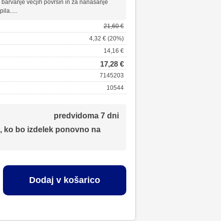
a barvanje večjih površin in za nanašanje
ila.....
21,60 €
4,32 € (20%)
14,16 €
17,28 €
7145203
10544
predvidoma 7 dni
, ko bo izdelek ponovno na
Dodaj v košarico