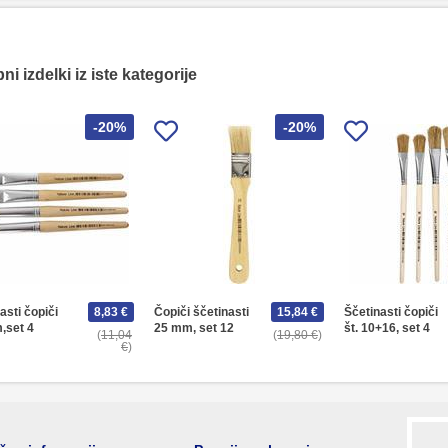
i izdelki iz iste kategorije
-20%
-20%
asti čopiči
8,83 €
Čopiči ščetinasti
15,84 €
Ščetinasti čopiči
,set 4
25 mm, set 12
št. 10+16, set 4
11,04
19,80 €
€