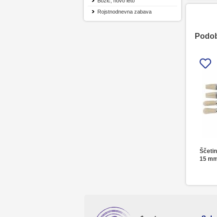
Božič, novo leto
Rojstnodnevna zabava
Podobn
Ščetin
15 mm