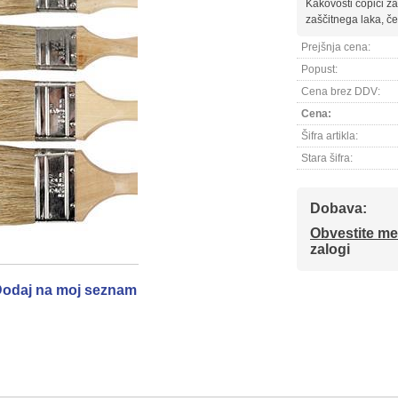
Kakovosti čopiči z
zaščitnega laka, čep
Prejšnja cena:
Popust:
Cena brez DDV:
Cena:
Šifra artikla:
Stara šifra:
Dobava:
Obvestite me
zalogi
odaj na moj seznam