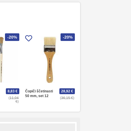
-20%
-20%
8,83 €
Čopiči ščetinasti
28,92 €
50 mm, set 12
11,04
36,15 €
€