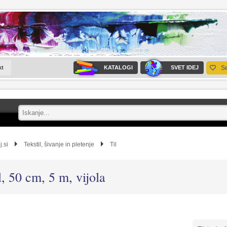
kt
KATALOGI
SVET IDEJ
S
j.si
Tekstil, šivanje in pletenje
Til
l, 50 cm, 5 m, vijola