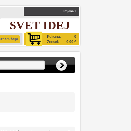
Prijava
»
SVET IDEJ
Količina:
0
eznam želja
Znesek:
0,00
€