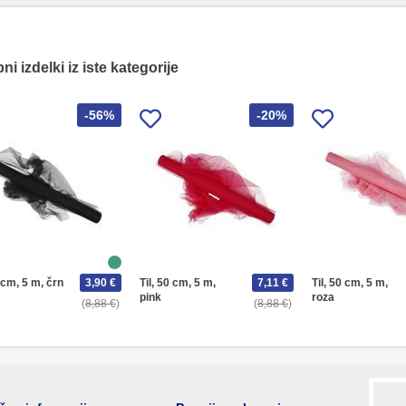
i izdelki iz iste kategorije
-56%
-20%
0 cm, 5 m, črn
3,90 €
Til, 50 cm, 5 m,
7,11 €
Til, 50 cm, 5 m,
pink
roza
8,88 €
8,88 €