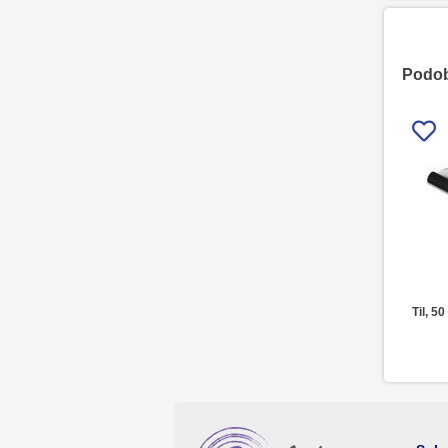
Podobn
Til, 5