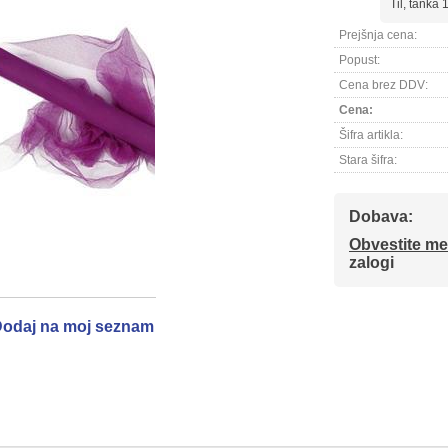
Til, tanka
Prejšnja cena:
Popust:
Cena brez DDV:
Cena:
Šifra artikla:
Stara šifra:
Dobava:
Obvestite me
zalogi
odaj na moj seznam