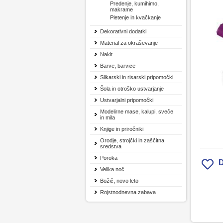
Predenje, kumihimo,
makrame
Pletenje in kvačkanje
Dekorativni dodatki
Material za okraševanje
Nakit
Barve, barvice
Slikarski in risarski pripomočki
Šola in otroško ustvarjanje
Ustvarjalni pripomočki
Modelirne mase, kalupi, sveče
in mila
Knjige in priročniki
Orodje, strojčki in zaščitna
sredstva
Poroka
D
Velika noč
Božič, novo leto
Rojstnodnevna zabava