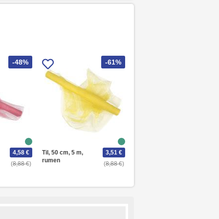
-48%
-61%
4,58 €
Til, 50 cm, 5 m,
3,51 €
rumen
8,88 €
8,88 €