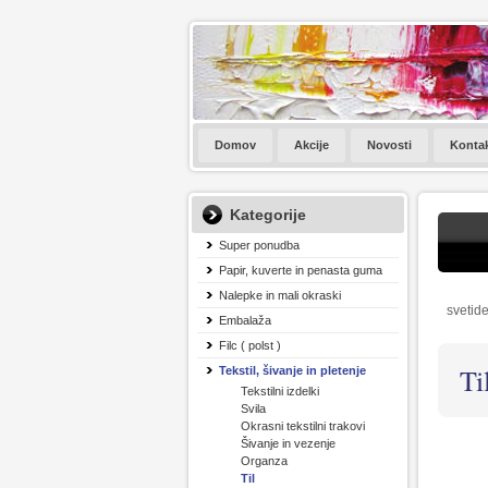
Domov
Akcije
Novosti
Konta
Kategorije
Super ponudba
Papir, kuverte in penasta guma
Nalepke in mali okraski
svetide
Embalaža
Filc ( polst )
Ti
Tekstil, šivanje in pletenje
Tekstilni izdelki
Svila
Okrasni tekstilni trakovi
Šivanje in vezenje
Organza
Til