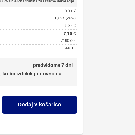
 100% sintetična tkanina za različne dekoracije
8,88 €
1,78 € (20%)
5,82 €
7,10 €
7190722
44618
predvidoma 7 dni
, ko bo izdelek ponovno na
Dodaj v košarico