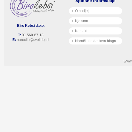
Splošne informacije
O podjetju
Kje smo
Biro Kebsi d.o.o.
Kontakt
T:
01 560-87-18
E:
narocilo@svetidej.si
Naročila in dostava blaga
www.