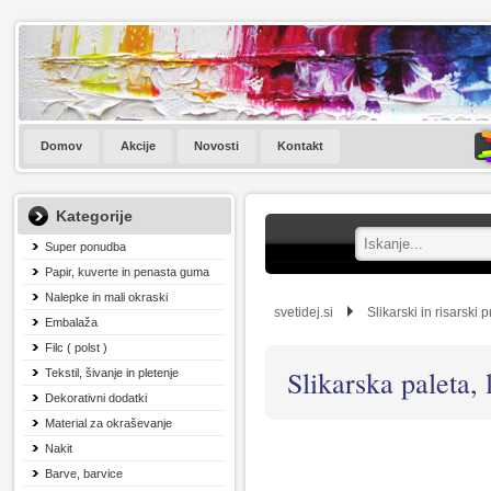
Domov
Akcije
Novosti
Kontakt
Kategorije
Super ponudba
Papir, kuverte in penasta guma
Nalepke in mali okraski
svetidej.si
Slikarski in risarski 
Embalaža
Filc ( polst )
Slikarska paleta,
Tekstil, šivanje in pletenje
Dekorativni dodatki
Material za okraševanje
Nakit
Barve, barvice