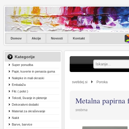
Domov
Akcije
Novosti
Kontakt
Kategorije
Super ponudba
Papir, kuverte in penasta guma
Nalepke in mali okraski
svetidej.si
Poroka
Embalaža
Filc ( polst )
Metalna papirna f
Tekstil, šivanje in pletenje
Dekorativni dodatki
srebrna
Material za okraševanje
Nakit
Barve, barvice