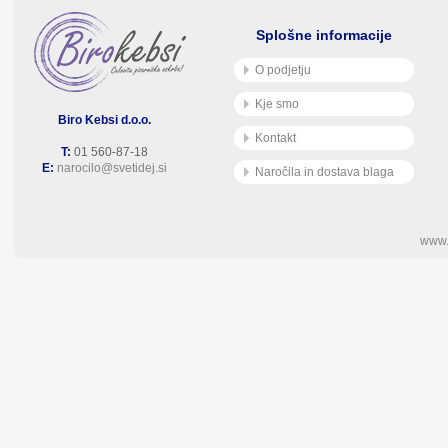
Splošne informacije
O podjetju
Kje smo
Biro Kebsi d.o.o.
Kontakt
T:
01 560-87-18
E:
narocilo@svetidej.si
Naročila in dostava blaga
www.