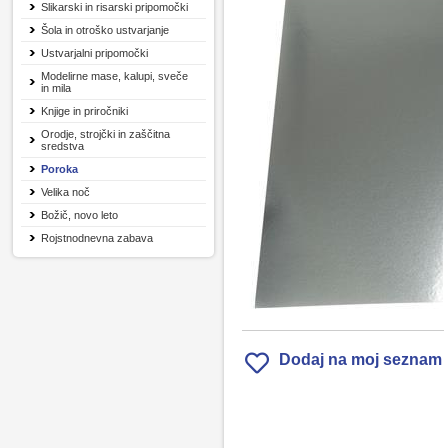
Slikarski in risarski pripomočki
Šola in otroško ustvarjanje
Ustvarjalni pripomočki
Modelirne mase, kalupi, sveče
in mila
Knjige in priročniki
Orodje, strojčki in zaščitna
sredstva
Poroka
Velika noč
Božič, novo leto
Rojstnodnevna zabava
Dodaj na moj seznam