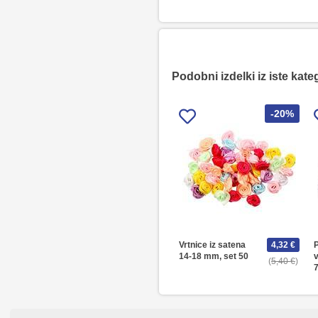
Podobni izdelki iz iste kate
-20%
Vrtnice iz satena
4,32 €
P
14-18 mm, set 50
v
5,40 €