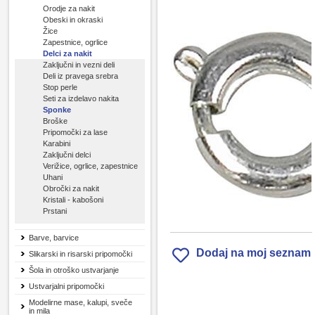
Orodje za nakit
Obeski in okraski
Žice
Zapestnice, ogrlice
Delci za nakit
Zaključni in vezni deli
Deli iz pravega srebra
Stop perle
Seti za izdelavo nakita
Sponke
Broške
Pripomočki za lase
Karabini
Zaključni delci
Verižice, ogrlice, zapestnice
Uhani
Obročki za nakit
Kristali - kabošoni
Prstani
Barve, barvice
Dodaj na moj seznam
Slikarski in risarski pripomočki
Šola in otroško ustvarjanje
Ustvarjalni pripomočki
Modelirne mase, kalupi, sveče
in mila