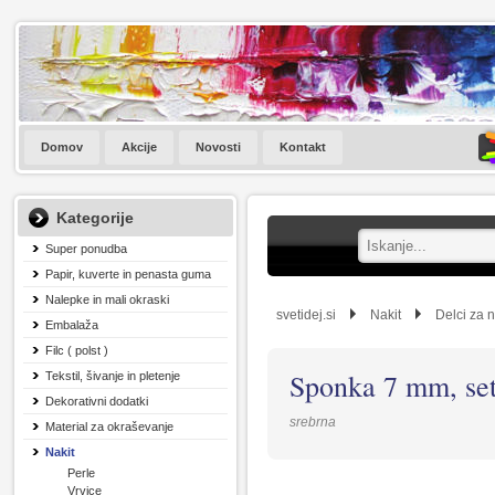
Domov
Akcije
Novosti
Kontakt
Kategorije
Super ponudba
Papir, kuverte in penasta guma
Nalepke in mali okraski
svetidej.si
Nakit
Delci za n
Embalaža
Filc ( polst )
Sponka 7 mm, set
Tekstil, šivanje in pletenje
Dekorativni dodatki
srebrna
Material za okraševanje
Nakit
Perle
Vrvice