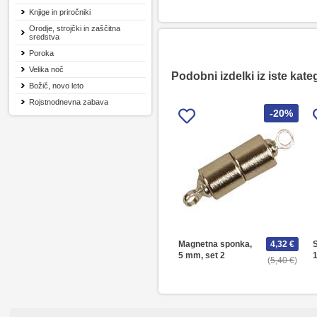
Knjige in priročniki
Orodje, strojčki in zaščitna
sredstva
Poroka
Velika noč
Podobni izdelki iz iste kate
Božič, novo leto
Rojstnodnevna zabava
-20%
Magnetna sponka,
4,32 €
5 mm, set 2
1
5,40 €