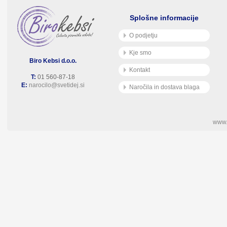
Splošne informacije
O podjetju
Kje smo
Biro Kebsi d.o.o.
Kontakt
T:
01 560-87-18
E:
narocilo@svetidej.si
Naročila in dostava blaga
www.