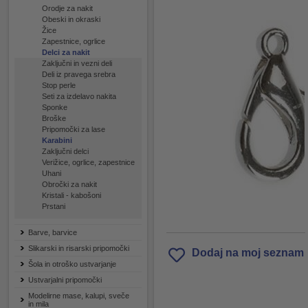
Orodje za nakit
Obeski in okraski
Žice
Zapestnice, ogrlice
Delci za nakit
Zaključni in vezni deli
Deli iz pravega srebra
Stop perle
Seti za izdelavo nakita
Sponke
Broške
Pripomočki za lase
Karabini
Zaključni delci
Verižice, ogrlice, zapestnice
Uhani
Obročki za nakit
Kristali - kabošoni
Prstani
Barve, barvice
Slikarski in risarski pripomočki
Dodaj na moj seznam
Šola in otroško ustvarjanje
Ustvarjalni pripomočki
Modelirne mase, kalupi, sveče
in mila