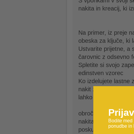
S vponkami v svoji šk
nakita in kreacij, ki 
Na primer, iz preje n
obeska za ključe, ki 
Ustvarite prijetne, a 
čarovnic z odsevno fol
Spletite si svojo zape
edinstven vzorec
Ko izdelujete lastne 
nakit zaključiti, da g
lahko preprosto pritr
Prija
obročkom. Seveda pa
Bodite med p
nakita – da se bo vpon
ponudbe in 
poskusiti kaj drugeg