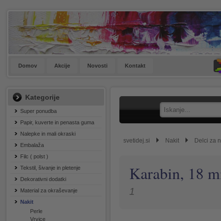
Domov
Akcije
Novosti
Kontakt
Kategorije
Super ponudba
Papir, kuverte in penasta guma
Nalepke in mali okraski
svetidej.si
Nakit
Delci za n
Embalaža
Filc ( polst )
Karabin, 18 m
Tekstil, šivanje in pletenje
Dekorativni dodatki
1
Material za okraševanje
Nakit
Perle
Vrvice