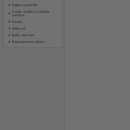
Knjige in priročniki
Orodje, strojčki in zaščitna
sredstva
Poroka
Velika noč
Božič, novo leto
Rojstnodnevna zabava