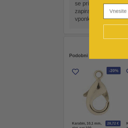
se pritrdi na enak n
zapiranja nakita. Ogl
vponkami, ki so na vol
Podobni izdelki iz iste kate
-20%
Karabin, 10,1 mm,
28,72 €