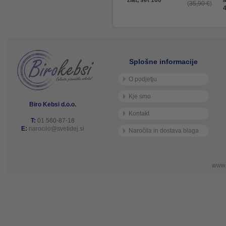
zlat, set 100
a
35,90 €
Splošne informacije
O podjetju
Kje smo
Biro Kebsi d.o.o.
Kontakt
T:
01 560-87-18
E:
narocilo@svetidej.si
Naročila in dostava blaga
www.