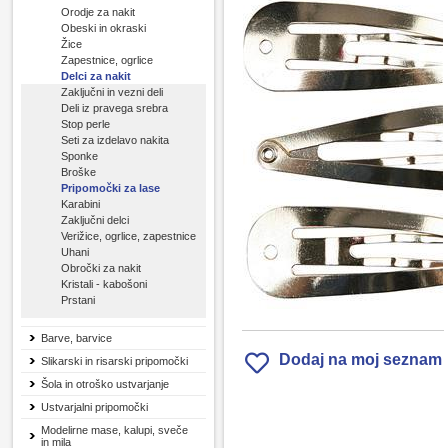
Orodje za nakit
Obeski in okraski
Žice
Zapestnice, ogrlice
Delci za nakit
Zaključni in vezni deli
Deli iz pravega srebra
Stop perle
Seti za izdelavo nakita
Sponke
Broške
Pripomočki za lase
Karabini
Zaključni delci
Verižice, ogrlice, zapestnice
Uhani
Obročki za nakit
Kristali - kabošoni
Prstani
Barve, barvice
Dodaj na moj seznam
Slikarski in risarski pripomočki
Šola in otroško ustvarjanje
Ustvarjalni pripomočki
Modelirne mase, kalupi, sveče
in mila