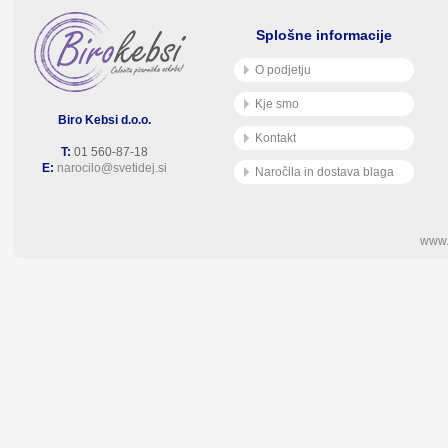
Splošne informacije
O podjetju
Kje smo
Biro Kebsi d.o.o.
Kontakt
T:
01 560-87-18
E:
narocilo@svetidej.si
Naročila in dostava blaga
www.