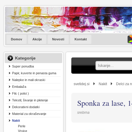
Domov
Akcije
Novosti
Kontakt
Kategorije
Super ponudba
Papir, kuverte in penasta guma
Nalepke in mali okraski
svetidej.si
Nakit
Delci za n
Embalaža
Filc ( polst )
Sponka za lase, 
Tekstil, šivanje in pletenje
Dekorativni dodatki
srebrna
Material za okraševanje
Nakit
Perle
Vrvice