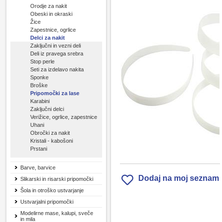
Orodje za nakit
Obeski in okraski
Žice
Zapestnice, ogrlice
Delci za nakit
Zaključni in vezni deli
Deli iz pravega srebra
Stop perle
Seti za izdelavo nakita
Sponke
Broške
Pripomočki za lase
Karabini
Zaključni delci
Verižice, ogrlice, zapestnice
Uhani
Obročki za nakit
Kristali - kabošoni
Prstani
Barve, barvice
Dodaj na moj seznam
Slikarski in risarski pripomočki
Šola in otroško ustvarjanje
Ustvarjalni pripomočki
Modelirne mase, kalupi, sveče
in mila