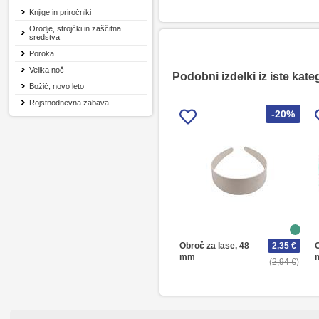
Knjige in priročniki
Orodje, strojčki in zaščitna
sredstva
Poroka
Velika noč
Podobni izdelki iz iste kate
Božič, novo leto
Rojstnodnevna zabava
-20%
Obroč za lase, 48
2,35 €
O
mm
2,94 €