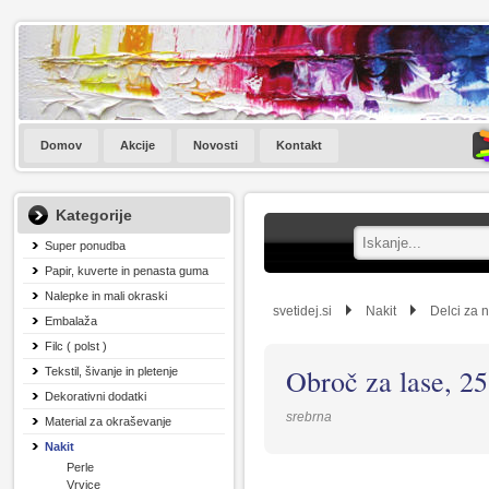
Domov
Akcije
Novosti
Kontakt
Kategorije
Super ponudba
Papir, kuverte in penasta guma
Nalepke in mali okraski
svetidej.si
Nakit
Delci za n
Embalaža
Filc ( polst )
Obroč za lase, 25
Tekstil, šivanje in pletenje
Dekorativni dodatki
srebrna
Material za okraševanje
Nakit
Perle
Vrvice