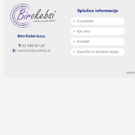
Splošne informacije
O podjetju
Kje smo
Biro Kebsi d.o.o.
Kontakt
T:
01 560-87-18
E:
narocilo@svetidej.si
Naročila in dostava blaga
www.