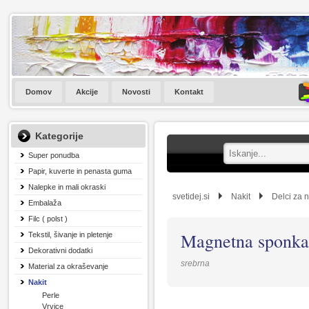
Domov
Akcije
Novosti
Kontakt
Kategorije
Super ponudba
Papir, kuverte in penasta guma
Nalepke in mali okraski
svetidej.si
Nakit
Delci za n
Embalaža
Filc ( polst )
Magnetna sponka
Tekstil, šivanje in pletenje
Dekorativni dodatki
srebrna
Material za okraševanje
Nakit
Perle
Vrvice