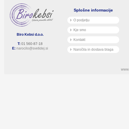
Splošne informacije
O podjetju
Kje smo
Biro Kebsi d.o.o.
Kontakt
T:
01 560-87-18
E:
narocilo@svetidej.si
Naročila in dostava blaga
www.