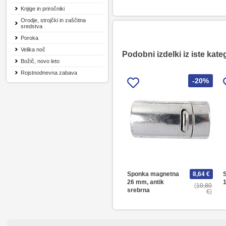
Knjige in priročniki
Orodje, strojčki in zaščitna
sredstva
Poroka
Velika noč
Podobni izdelki iz iste kate
Božič, novo leto
Rojstnodnevna zabava
-20%
Sponka magnetna
8,64 €
S
26 mm, antik
10,80
srebrna
€