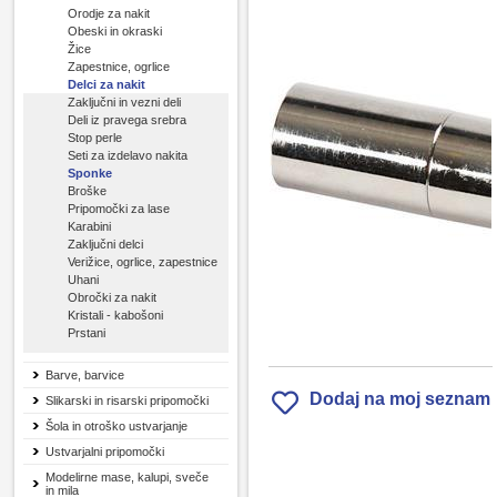
Orodje za nakit
Obeski in okraski
Žice
Zapestnice, ogrlice
Delci za nakit
Zaključni in vezni deli
Deli iz pravega srebra
Stop perle
Seti za izdelavo nakita
Sponke
Broške
Pripomočki za lase
Karabini
Zaključni delci
Verižice, ogrlice, zapestnice
Uhani
Obročki za nakit
Kristali - kabošoni
Prstani
Barve, barvice
Dodaj na moj seznam
Slikarski in risarski pripomočki
Šola in otroško ustvarjanje
Ustvarjalni pripomočki
Modelirne mase, kalupi, sveče
in mila