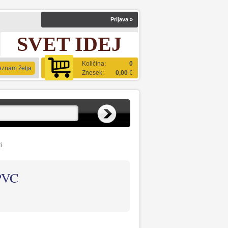
Prijava
»
SVET IDEJ
Količina:
0
eznam želja
Znesek:
0,00
€
i
PVC