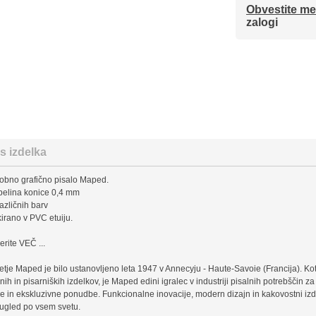
Obvestite me
zalogi
s izdelka
irobno grafično pisalo Maped.
belina konice 0,4 mm
različnih barv
kirano v PVC etuiju.
erite VEČ ...
etje Maped je bilo ustanovljeno leta 1947 v Annecyju - Haute-Savoie (Francija). Kot 
nih in pisarniških izdelkov, je Maped edini igralec v industriji pisalnih potrebščin za
ke in ekskluzivne ponudbe. Funkcionalne inovacije, modern dizajn in kakovostni izdel
 ugled po vsem svetu.