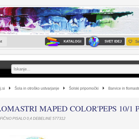
kt
KATALOGI
SVET IDEJ
S
j.si
Šola in otroško ustvarjanje
Šolski pripomočki
Barvice in flomastr
LOMASTRI MAPED COLOR'PEPS 10/1 
FIČNO PISALO 0,4 DEBELINE 577312