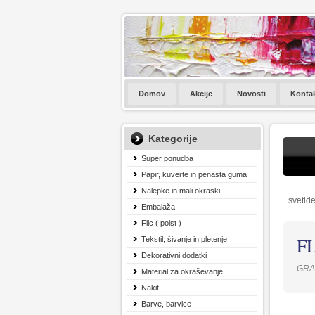
Domov
Akcije
Novosti
Konta
Kategorije
Super ponudba
Papir, kuverte in penasta guma
Nalepke in mali okraski
svetide
Embalaža
Filc ( polst )
F
Tekstil, šivanje in pletenje
Dekorativni dodatki
GRA
Material za okraševanje
Nakit
Barve, barvice