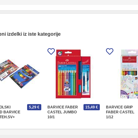
i izdelki iz iste kategorije
OLSKI
5,29 €
BARVICE FABER
15,49 €
BARVICE GRIP
D BARVICE
CASTEL JUMBO
FABER CASTEL
 TEH.SV+
10/1
1/12