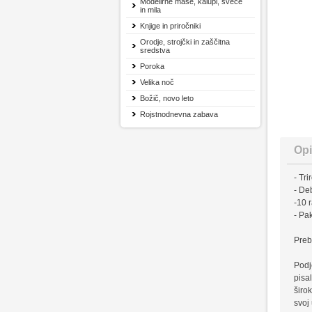
Modelirne mase, kalupi, sveče
in mila
Knjige in priročniki
Orodje, strojčki in zaščitna
sredstva
Poroka
Velika noč
Božič, novo leto
Rojstnodnevna zabava
Opi
- Tr
- De
-10 
- Pa
Preb
Podj
pisal
širo
svoj