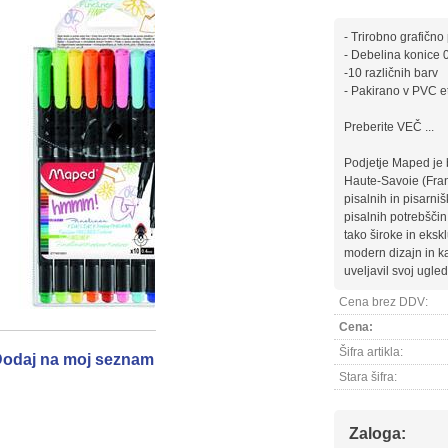
- Trirobno grafično
- Debelina konice
-10 različnih barv
- Pakirano v PVC et
Preberite VEČ ...
Podjetje Maped je 
Haute-Savoie (Franc
pisalnih in pisarniš
pisalnih potrebščin
tako široke in eks
modern dizajn in ka
uveljavil svoj ugle
Cena brez DDV:
Cena:
Šifra artikla:
odaj na moj seznam
Stara šifra:
Zaloga: