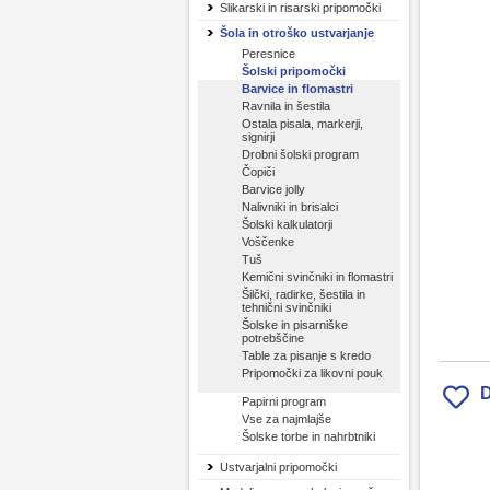
Slikarski in risarski pripomočki
Šola in otroško ustvarjanje
Peresnice
Šolski pripomočki
Barvice in flomastri
Ravnila in šestila
Ostala pisala, markerji,
signirji
Drobni šolski program
Čopiči
Barvice jolly
Nalivniki in brisalci
Šolski kalkulatorji
Voščenke
Tuš
Kemični svinčniki in flomastri
Šilčki, radirke, šestila in
tehnični svinčniki
Šolske in pisarniške
potrebščine
Table za pisanje s kredo
Pripomočki za likovni pouk
D
Papirni program
Vse za najmlajše
Šolske torbe in nahrbtniki
Ustvarjalni pripomočki