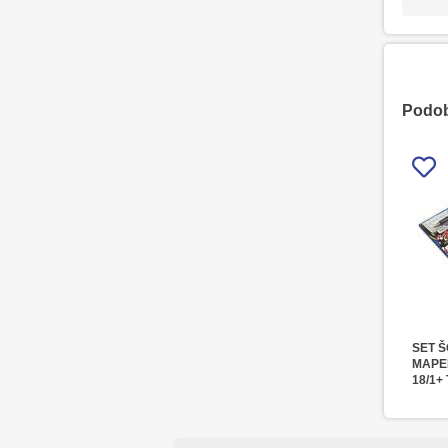
Podobn
SET Š
MAPE
18/1+