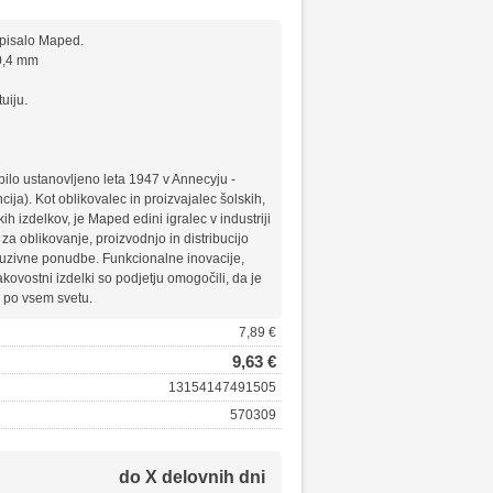
 pisalo Maped.
 0,4 mm
uiju.
bilo ustanovljeno leta 1947 v Annecyju -
ija). Kot oblikovalec in proizvajalec šolskih,
kih izdelkov, je Maped edini igralec v industriji
 za oblikovanje, proizvodnjo in distribucijo
kluzivne ponudbe. Funkcionalne inovacije,
kovostni izdelki so podjetju omogočili, da je
d po vsem svetu.
7,89 €
9,63 €
13154147491505
570309
do X delovnih dni