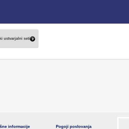
i ustvarjalni seti
šne informacije
Pogoji poslovanja