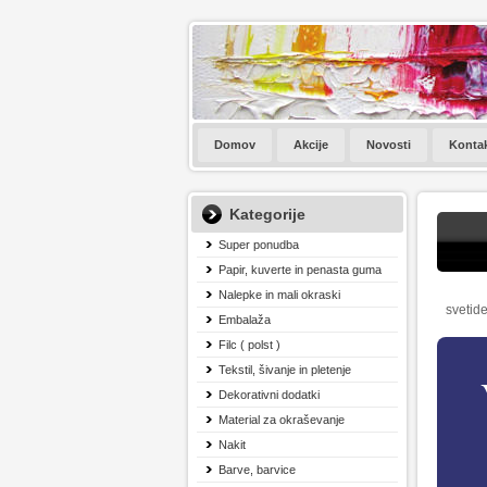
Domov
Akcije
Novosti
Konta
Kategorije
Super ponudba
Papir, kuverte in penasta guma
Nalepke in mali okraski
svetide
Embalaža
Filc ( polst )
Tekstil, šivanje in pletenje
Dekorativni dodatki
Material za okraševanje
Nakit
Barve, barvice