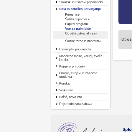
Slikarski in risarski pripomočki
Šola in otroško ustvarjanje
Peresnice
Šolski pripomočki
Papirni program
Vse za najmlajše
Otroški ustvarjalni seti
Otrošk
Šolske torbe in nahrbtniki
Ustvarjalni pripomočki
Modelirne mase, kalupi, sveče
in mila
Knjige in priročniki
Orodje, strojčki in zaščitna
sredstva
Poroka
Velika noč
Božič, novo leto
Rojstnodnevna zabava
Splo