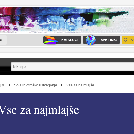
kt
KATALOGI
SVET IDEJ
S
j.si
Šola in otroško ustvarjanje
Vse za najmlajše
Vse za najmlajše