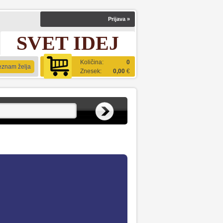
Prijava
»
SVET IDEJ
Količina:
0
eznam želja
Znesek:
0,00
€