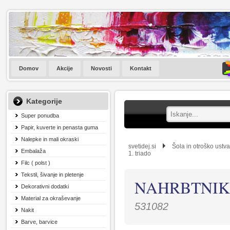
Domov
Akcije
Novosti
Kontakt
Kategorije
Super ponudba
Papir, kuverte in penasta guma
Nalepke in mali okraski
svetidej.si
Šola in otroško ustva
Embalaža
1. triado
Filc ( polst )
Tekstil, šivanje in pletenje
NAHRBTNIK
Dekorativni dodatki
Material za okraševanje
531082
Nakit
Barve, barvice