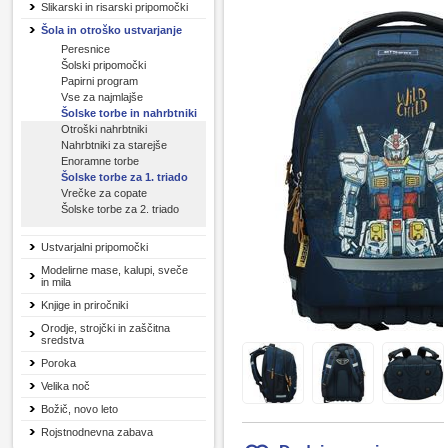
Slikarski in risarski pripomočki
Šola in otroško ustvarjanje
Peresnice
Šolski pripomočki
Papirni program
Vse za najmlajše
Šolske torbe in nahrbtniki
Otroški nahrbtniki
Nahrbtniki za starejše
Enoramne torbe
Šolske torbe za 1. triado
Vrečke za copate
Šolske torbe za 2. triado
Ustvarjalni pripomočki
Modelirne mase, kalupi, sveče
in mila
Knjige in priročniki
Orodje, strojčki in zaščitna
sredstva
Poroka
Velika noč
Božič, novo leto
Rojstnodnevna zabava