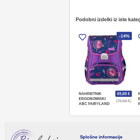
Podobni izdelki iz iste kate
-14%
NAHRBTNIK
65,00 €
ERGONOMISKI
75,64 €
ABC FAIRYLAND
Splošne informacije