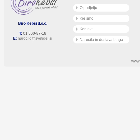
O podjetju
Kje smo
Biro Kebsi d.o.o.
Kontakt
T:
01 560-87-18
E:
narocilo@svetidej.si
Naročila in dostava blaga
www.