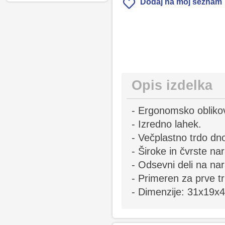
Dodaj na moj seznam
Opis izdelka
- Ergonomsko obliko
- Izredno lahek.
- Večplastno trdo dn
- Široke in čvrste na
- Odsevni deli na na
- Primeren za prve t
- Dimenzije: 31x19x