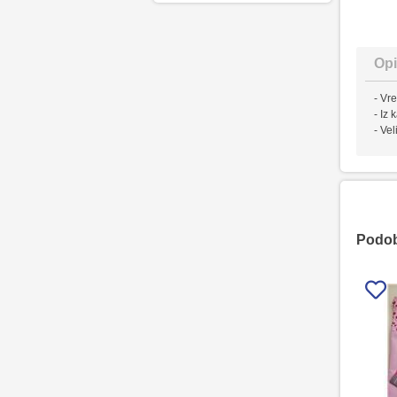
Opi
- Vr
- Iz
- Ve
Podobn