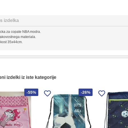
s izdelka
ecka za copate NBA modra.
 kakovostnega materiala.
likost 35x44cm.
i izdelki iz iste kategorije
-55%
-26%