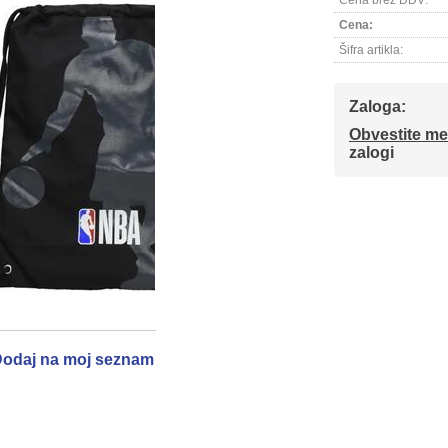
Cena brez DDV:
Cena:
Šifra artikla:
Zaloga:
Obvestite me
zalogi
odaj na moj seznam