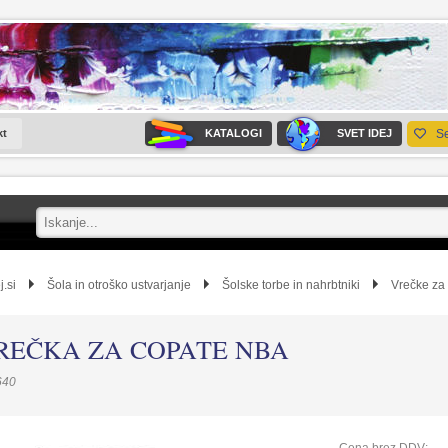
kt
KATALOGI
SVET IDEJ
S
j.si
Šola in otroško ustvarjanje
Šolske torbe in nahrbtniki
Vrečke za
REČKA ZA COPATE NBA
640