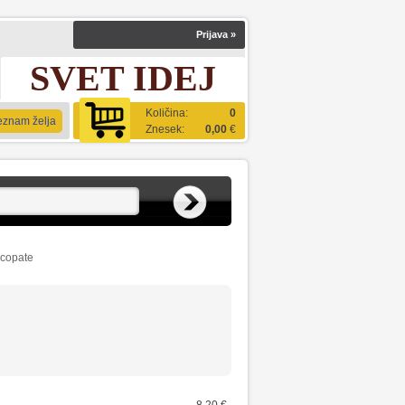
Prijava
»
SVET IDEJ
Količina:
0
eznam želja
Znesek:
0,00
€
 copate