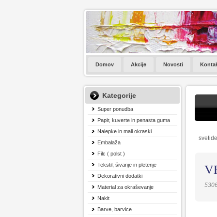
Domov
Akcije
Novosti
Konta
Kategorije
Super ponudba
Papir, kuverte in penasta guma
Nalepke in mali okraski
svetide
Embalaža
Filc ( polst )
V
Tekstil, šivanje in pletenje
Dekorativni dodatki
530
Material za okraševanje
Nakit
Barve, barvice