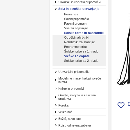
Slikarski in risarski pripomočki
Šola in otroško ustvarjanje
Peresnice
Šolski pripomočki
Papirni program
Vse za najmlajše
Šolske torbe in nahrbtniki
Otroški nahrbtniki
Nahrbtniki za starejše
Enoramne torbe
Šolske torbe za 1. triado
Vrečke za copate
Šolske torbe za 2. triado
Ustvarjalni pripomočki
Modelirne mase, kalupi, sveče
in mila
Knjige in priročniki
Orodje, strojčki in zaščitna
sredstva
D
Poroka
Velika noč
Božič, novo leto
Rojstnodnevna zabava