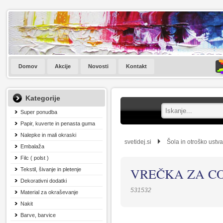
Domov
Akcije
Novosti
Kontakt
Kategorije
Super ponudba
Papir, kuverte in penasta guma
Nalepke in mali okraski
svetidej.si
Šola in otroško ustva
Embalaža
Filc ( polst )
VREČKA ZA C
Tekstil, šivanje in pletenje
Dekorativni dodatki
531532
Material za okraševanje
Nakit
Barve, barvice