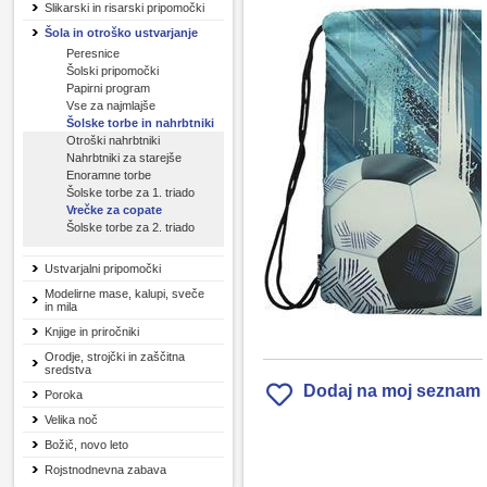
Slikarski in risarski pripomočki
Šola in otroško ustvarjanje
Peresnice
Šolski pripomočki
Papirni program
Vse za najmlajše
Šolske torbe in nahrbtniki
Otroški nahrbtniki
Nahrbtniki za starejše
Enoramne torbe
Šolske torbe za 1. triado
Vrečke za copate
Šolske torbe za 2. triado
Ustvarjalni pripomočki
Modelirne mase, kalupi, sveče
in mila
Knjige in priročniki
Orodje, strojčki in zaščitna
sredstva
Dodaj na moj seznam
Poroka
Velika noč
Božič, novo leto
Rojstnodnevna zabava