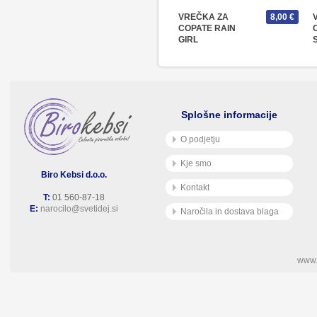
VREČKA ZA
8,00 €
COPATE RAIN
GIRL
Splošne informacije
O podjetju
Kje smo
Biro Kebsi d.o.o.
Kontakt
T:
01 560-87-18
E:
narocilo@svetidej.si
Naročila in dostava blaga
www.