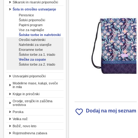
Slikarski in risarski pripomočki
Šola in otroško ustvarjanje
Peresnice
Šolski pripomočki
Papirni program
Vse za najmlajše
Šolske torbe in nahrbtniki
Otroški nahrbtniki
Nahrbtniki za starejše
Enoramne torbe
Šolske torbe za 1. triado
Vrečke za copate
Šolske torbe za 2. triado
Ustvarjalni pripomočki
Modelirne mase, kalupi, sveče
in mila
Knjige in priročniki
Orodje, strojčki in zaščitna
sredstva
Dodaj na moj seznam
Poroka
Velika noč
Božič, novo leto
Rojstnodnevna zabava