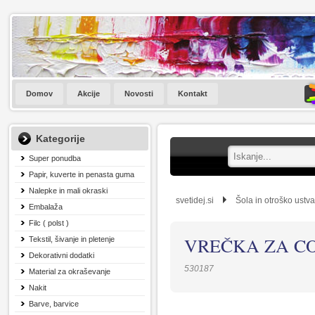
Domov
Akcije
Novosti
Kontakt
Kategorije
Super ponudba
Papir, kuverte in penasta guma
Nalepke in mali okraski
svetidej.si
Šola in otroško ustva
Embalaža
Filc ( polst )
VREČKA ZA C
Tekstil, šivanje in pletenje
Dekorativni dodatki
530187
Material za okraševanje
Nakit
Barve, barvice