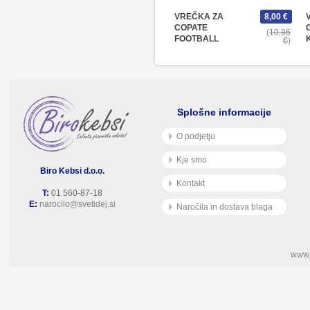
VREČKA ZA
8,00 €
COPATE
10,86
FOOTBALL
€
Splošne informacije
O podjetju
Kje smo
Biro Kebsi d.o.o.
Kontakt
T:
01 560-87-18
E:
narocilo@svetidej.si
Naročila in dostava blaga
www.