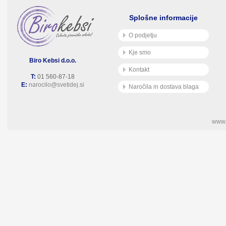
Splošne informacije
O podjetju
Kje smo
Biro Kebsi d.o.o.
Kontakt
T:
01 560-87-18
E:
narocilo@svetidej.si
Naročila in dostava blaga
www.