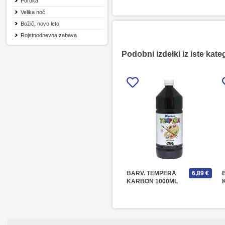
Poroka
Velika noč
Božič, novo leto
Rojstnodnevna zabava
Podobni izdelki iz iste kate
BARV. TEMPERA
6,89 €
KARBON 1000ML