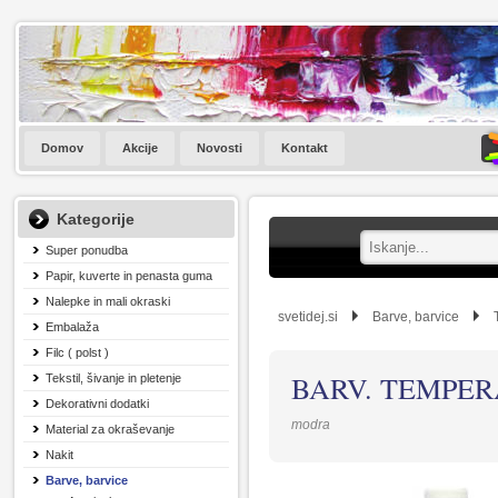
Domov
Akcije
Novosti
Kontakt
Kategorije
Super ponudba
Papir, kuverte in penasta guma
Nalepke in mali okraski
svetidej.si
Barve, barvice
Embalaža
Filc ( polst )
BARV. TEMPER
Tekstil, šivanje in pletenje
Dekorativni dodatki
modra
Material za okraševanje
Nakit
Barve, barvice