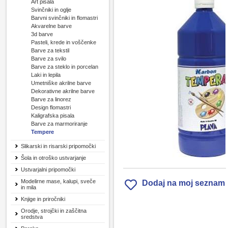
Art pisala
Svinčniki in oglje
Barvni svinčniki in flomastri
Akvarelne barve
3d barve
Pasteli, krede in voščenke
Barve za tekstil
Barve za svilo
Barve za steklo in porcelan
Laki in lepila
Umetniške akrilne barve
Dekorativne akrilne barve
Barve za linorez
Design flomastri
Kaligrafska pisala
Barve za marmoriranje
Tempere
Slikarski in risarski pripomočki
Šola in otroško ustvarjanje
Ustvarjalni pripomočki
Modelirne mase, kalupi, sveče
Dodaj na moj seznam
in mila
Knjige in priročniki
Orodje, strojčki in zaščitna
sredstva