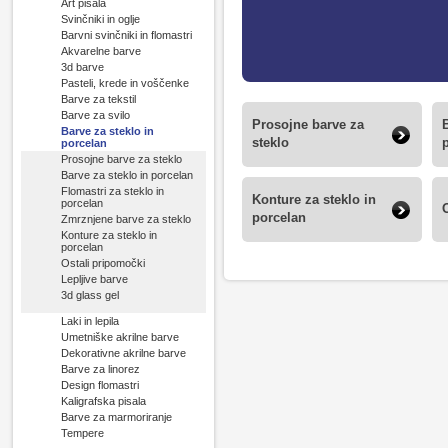
Art pisala
Svinčniki in oglje
Barvni svinčniki in flomastri
Akvarelne barve
3d barve
Pasteli, krede in voščenke
Barve za tekstil
Barve za svilo
Prosojne barve za
Barve za steklo in
steklo
porcelan
Prosojne barve za steklo
Barve za steklo in porcelan
Flomastri za steklo in
Konture za steklo in
porcelan
porcelan
Zmrznjene barve za steklo
Konture za steklo in
porcelan
Ostali pripomočki
Lepljive barve
3d glass gel
Laki in lepila
Umetniške akrilne barve
Dekorativne akrilne barve
Barve za linorez
Design flomastri
Kaligrafska pisala
Barve za marmoriranje
Tempere