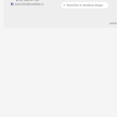
T:
01 560-87-18
E:
narocilo@svetidej.si
Naročila in dostava blaga
www.