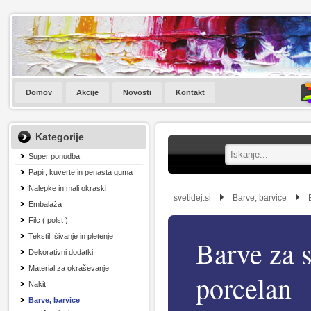
Domov
Akcije
Novosti
Kontakt
Kategorije
Super ponudba
Papir, kuverte in penasta guma
Nalepke in mali okraski
svetidej.si
Barve, barvice
Embalaža
Filc ( polst )
Tekstil, šivanje in pletenje
Barve za s
Dekorativni dodatki
Material za okraševanje
porcelan
Nakit
Barve, barvice