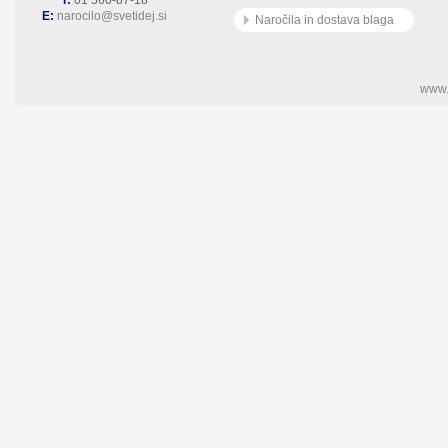
T:
01 560-87-18
E:
narocilo@svetidej.si
Naročila in dostava blaga
www.