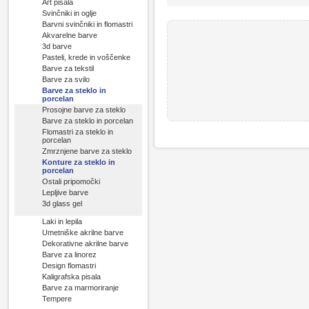
Art pisala
Svinčniki in oglje
Barvni svinčniki in flomastri
Akvarelne barve
3d barve
Pasteli, krede in voščenke
Barve za tekstil
Barve za svilo
Barve za steklo in
porcelan
Prosojne barve za steklo
Barve za steklo in porcelan
Flomastri za steklo in
porcelan
Zmrznjene barve za steklo
Konture za steklo in
porcelan
Ostali pripomočki
Lepljive barve
3d glass gel
Laki in lepila
Umetniške akrilne barve
Dekorativne akrilne barve
Barve za linorez
Design flomastri
Kaligrafska pisala
Barve za marmoriranje
Tempere