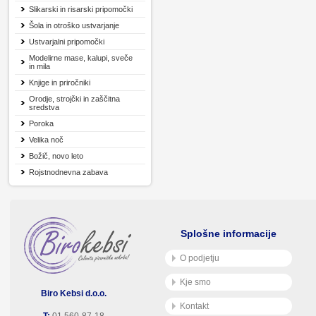
Slikarski in risarski pripomočki
Šola in otroško ustvarjanje
Ustvarjalni pripomočki
Modelirne mase, kalupi, sveče
in mila
Knjige in priročniki
Orodje, strojčki in zaščitna
sredstva
Poroka
Velika noč
Božič, novo leto
Rojstnodnevna zabava
Splošne informacije
O podjetju
Kje smo
Biro Kebsi d.o.o.
Kontakt