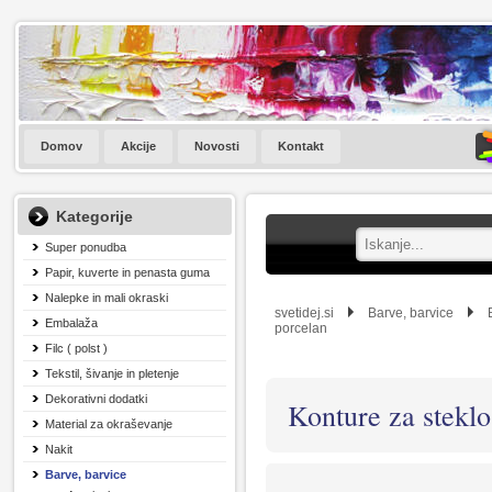
Domov
Akcije
Novosti
Kontakt
Kategorije
Super ponudba
Papir, kuverte in penasta guma
Nalepke in mali okraski
svetidej.si
Barve, barvice
Embalaža
porcelan
Filc ( polst )
Tekstil, šivanje in pletenje
Dekorativni dodatki
Konture za steklo
Material za okraševanje
Nakit
Barve, barvice