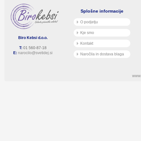
Splošne informacije
O podjetju
Kje smo
Biro Kebsi d.o.o.
Kontakt
T:
01 560-87-18
E:
narocilo@svetidej.si
Naročila in dostava blaga
www.