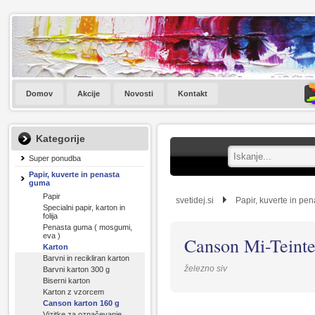
Domov
Akcije
Novosti
Kontakt
Kategorije
Super ponudba
Papir, kuverte in penasta
guma
Papir
svetidej.si
Papir, kuverte in pe
Specialni papir, karton in
folija
Penasta guma ( mosgumi,
eva )
Canson Mi-Teinte
Karton
Barvni in recikliran karton
železno siv
Barvni karton 300 g
Biserni karton
Karton z vzorcem
Canson karton 160 g
Vizitke za označevanje