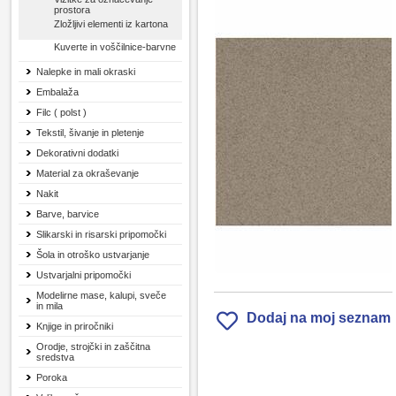
prostora
Zložljivi elementi iz kartona
Kuverte in voščilnice-barvne
Nalepke in mali okraski
Embalaža
Filc ( polst )
Tekstil, šivanje in pletenje
Dekorativni dodatki
Material za okraševanje
Nakit
Barve, barvice
Slikarski in risarski pripomočki
Šola in otroško ustvarjanje
Ustvarjalni pripomočki
Modelirne mase, kalupi, sveče
in mila
Dodaj na moj seznam
Knjige in priročniki
Orodje, strojčki in zaščitna
sredstva
Poroka