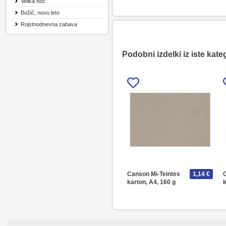
Velika noč
Božič, novo leto
Rojstnodnevna zabava
Podobni izdelki iz iste kate
Canson Mi-Teintes
1,14 €
karton, A4, 160 g
k