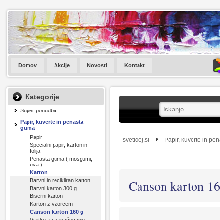
Domov
Akcije
Novosti
Kontakt
Kategorije
Super ponudba
Papir, kuverte in penasta
guma
Papir
svetidej.si
Papir, kuverte in pe
Specialni papir, karton in
folija
Penasta guma ( mosgumi,
eva )
Karton
Barvni in recikliran karton
Canson karton 16
Barvni karton 300 g
Biserni karton
Karton z vzorcem
Canson karton 160 g
Vizitke za označevanje