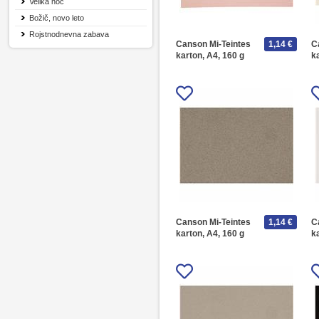
Velika noč
Božič, novo leto
Rojstnodnevna zabava
Canson Mi-Teintes
1,14 €
C
karton, A4, 160 g
k
Canson Mi-Teintes
1,14 €
C
karton, A4, 160 g
k