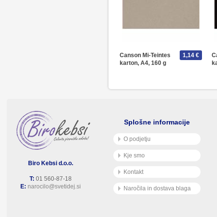
Canson Mi-Teintes
1,14 €
C
karton, A4, 160 g
k
Splošne informacije
O podjetju
Kje smo
Biro Kebsi d.o.o.
Kontakt
T:
01 560-87-18
E:
narocilo@svetidej.si
Naročila in dostava blaga