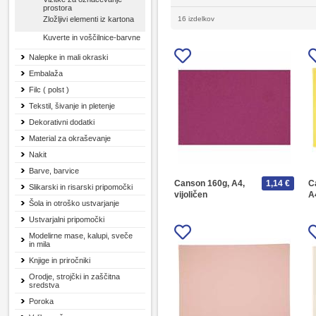
prostora
Zložljivi elementi iz kartona
16 izdelkov
Kuverte in voščilnice-barvne
Nalepke in mali okraski
Embalaža
Filc ( polst )
Tekstil, šivanje in pletenje
Dekorativni dodatki
Material za okraševanje
Nakit
Barve, barvice
Canson 160g, A4,
1,14 €
C
Slikarski in risarski pripomočki
vijoličen
A
Šola in otroško ustvarjanje
Ustvarjalni pripomočki
Modelirne mase, kalupi, sveče
in mila
Knjige in priročniki
Orodje, strojčki in zaščitna
sredstva
Poroka