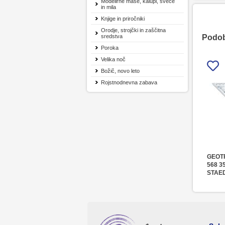
Modelirne mase, kalupi, sveče
in mila
Knjige in priročniki
Orodje, strojčki in zaščitna
sredstva
Podobn
Poroka
Velika noč
Božič, novo leto
Rojstnodnevna zabava
GEOT
568 3
STAE
22CM