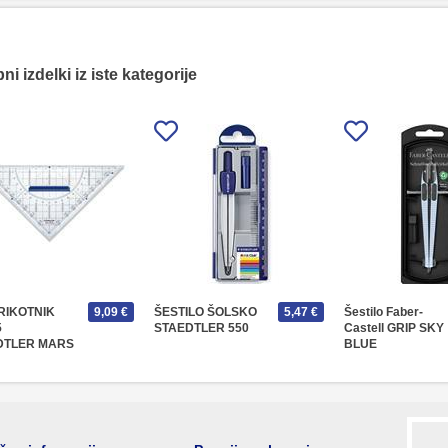
i izdelki iz iste kategorije
RIKOTNIK
9,09 €
ŠESTILO ŠOLSKO
5,47 €
Šestilo Faber-
5
STAEDTLER 550
Castell GRIP SKY
DTLER MARS
BLUE