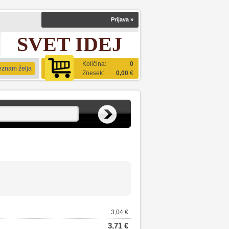
Prijava
»
SVET IDEJ
Količina:
0
eznam želja
Znesek:
0,00
€
3,04 €
3,71 €