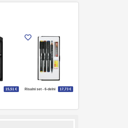
15,51 €
Risalni set - 6-delni
17,73 €