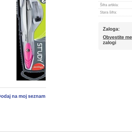
Šifra artikla:
Stara šifra:
Zaloga:
Obvestite me
zalogi
odaj na moj seznam