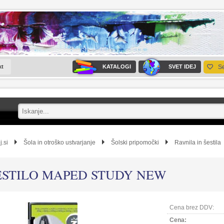
kt
KATALOGI
SVET IDEJ
S
j.si
Šola in otroško ustvarjanje
Šolski pripomočki
Ravnila in šestila
ESTILO MAPED STUDY NEW
Cena brez DDV:
Cena: