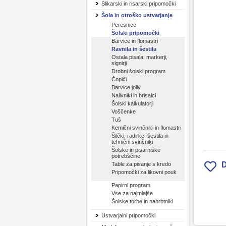
Slikarski in risarski pripomočki
Šola in otroško ustvarjanje
Peresnice
Šolski pripomočki
Barvice in flomastri
Ravnila in šestila
Ostala pisala, markerji,
signirji
Drobni šolski program
Čopiči
Barvice jolly
Nalivniki in brisalci
Šolski kalkulatorji
Voščenke
Tuš
Kemični svinčniki in flomastri
Šilčki, radirke, šestila in
tehnični svinčniki
Šolske in pisarniške
potrebščine
D
Table za pisanje s kredo
Pripomočki za likovni pouk
Papirni program
Vse za najmlajše
Šolske torbe in nahrbtniki
Ustvarjalni pripomočki