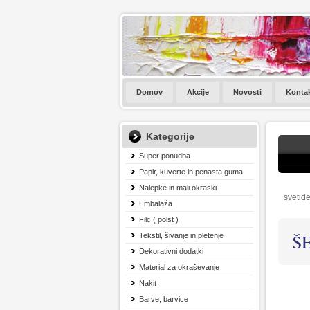
Domov
Akcije
Novosti
Konta
Kategorije
Super ponudba
Papir, kuverte in penasta guma
Nalepke in mali okraski
svetide
Embalaža
Filc ( polst )
Š
Tekstil, šivanje in pletenje
Dekorativni dodatki
Material za okraševanje
Nakit
Barve, barvice