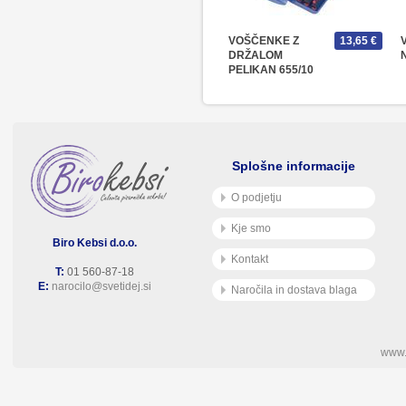
VOŠČENKE Z
13,65 €
DRŽALOM
PELIKAN 655/10
Splošne informacije
O podjetju
Kje smo
Biro Kebsi d.o.o.
Kontakt
T:
01 560-87-18
E:
narocilo@svetidej.si
Naročila in dostava blaga
www.