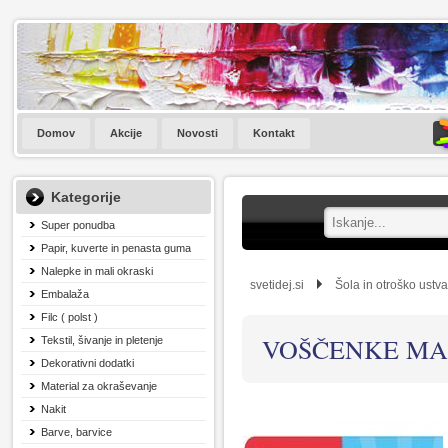
Domov
Akcije
Novosti
Kontakt
Kategorije
Super ponudba
Papir, kuverte in penasta guma
Nalepke in mali okraski
svetidej.si
Šola in otroško ustva
Embalaža
Filc ( polst )
VOŠČENKE MAP
Tekstil, šivanje in pletenje
Dekorativni dodatki
Material za okraševanje
Nakit
Barve, barvice