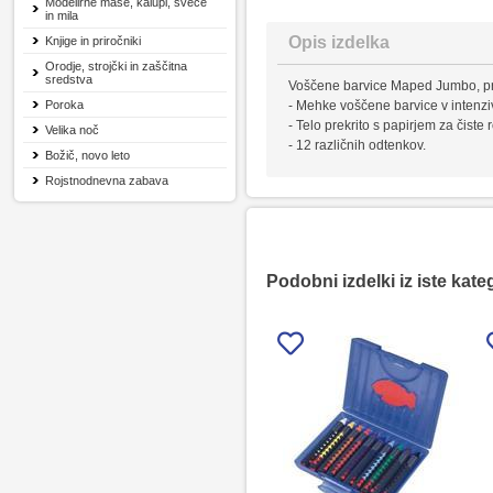
Modelirne mase, kalupi, sveče
in mila
Opis izdelka
Knjige in priročniki
Orodje, strojčki in zaščitna
sredstva
Voščene barvice Maped Jumbo, pr
Poroka
- Mehke voščene barvice v intenzi
- Telo prekrito s papirjem za čiste 
Velika noč
- 12 različnih odtenkov.
Božič, novo leto
Rojstnodnevna zabava
Podobni izdelki iz iste kate