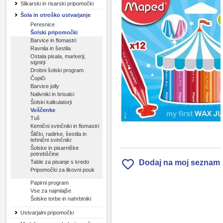
Slikarski in risarski pripomočki
Šola in otroško ustvarjanje
Peresnice
Šolski pripomočki
Barvice in flomastri
Ravnila in šestila
Ostala pisala, markerji,
signirji
Drobni šolski program
Čopiči
Barvice jolly
Nalivniki in brisalci
Šolski kalkulatorji
Voščenke
Tuš
Kemični svinčniki in flomastri
Šilčki, radirke, šestila in
tehnični svinčniki
Šolske in pisarniške
potrebščine
Dodaj na moj seznam
Table za pisanje s kredo
Pripomočki za likovni pouk
Papirni program
Vse za najmlajše
Šolske torbe in nahrbtniki
Ustvarjalni pripomočki