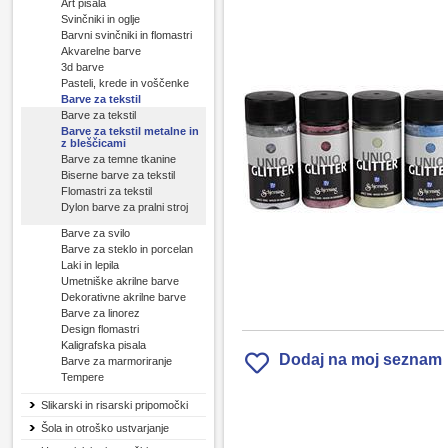
Art pisala
Svinčniki in oglje
Barvni svinčniki in flomastri
Akvarelne barve
3d barve
Pasteli, krede in voščenke
Barve za tekstil
Barve za tekstil
Barve za tekstil metalne in
z bleščicami
Barve za temne tkanine
Biserne barve za tekstil
Flomastri za tekstil
Dylon barve za pralni stroj
Barve za svilo
Barve za steklo in porcelan
Laki in lepila
Umetniške akrilne barve
Dekorativne akrilne barve
Barve za linorez
Design flomastri
Kaligrafska pisala
Dodaj na moj seznam
Barve za marmoriranje
Tempere
Slikarski in risarski pripomočki
Šola in otroško ustvarjanje