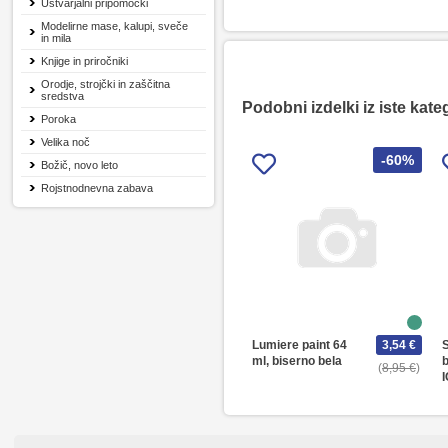
Ustvarjalni pripomočki
Modelirne mase, kalupi, sveče
in mila
Knjige in priročniki
Orodje, strojčki in zaščitna
sredstva
Podobni izdelki iz iste kate
Poroka
Velika noč
-60%
Božič, novo leto
Rojstnodnevna zabava
Lumiere paint 64
3,54 €
S
ml, biserno bela
b
8,95 €