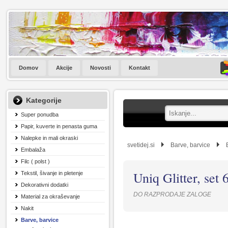
Domov
Akcije
Novosti
Kontakt
Kategorije
Super ponudba
Papir, kuverte in penasta guma
Nalepke in mali okraski
svetidej.si
Barve, barvice
Embalaža
Filc ( polst )
Uniq Glitter, set
Tekstil, šivanje in pletenje
Dekorativni dodatki
DO RAZPRODAJE ZALOGE
Material za okraševanje
Nakit
Barve, barvice