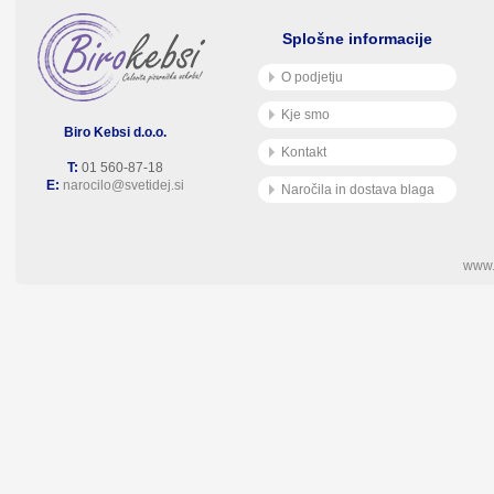
Splošne informacije
O podjetju
Kje smo
Biro Kebsi d.o.o.
Kontakt
T:
01 560-87-18
E:
narocilo@svetidej.si
Naročila in dostava blaga
www.